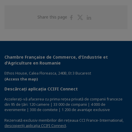
Share
Share
Share
Share this page
on
on
on
Facebook
Twitter
Linkedin
Chambre Française de Commerce, d'Industrie et
d'Agriculture en Roumanie
Ethos House, Calea Floreasca, 240B, Et 3 Bucarest
(Access the map)
Descărcați aplicația CCIFI Connect
Accelerați-vă afacerea cu prima rețea privată de companii franceze
din 95 de țări: 120 camere | 33 000 de companii | 4 000 de
evenimente | 300 de comitete | 1 200 de avantaje exclusive
Rezervată exclusiv membrilor din rețeaua CCI France-International,
descoperiți aplicația CCIFI Connect
.