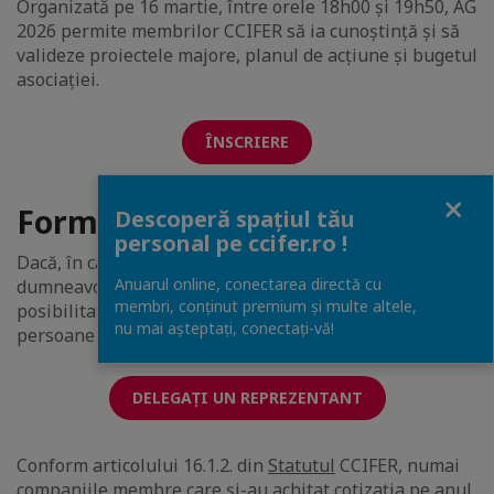
Organizată pe 16 martie, între orele 18h00 și 19h50, AG
2026 permite membrilor CCIFER să ia cunoștință și să
valideze proiectele majore, planul de acțiune și bugetul
asociației.
ÎNSCRIERE
Close
Formular de delegare
Descoperă spațiul tău
personal pe ccifer.ro !
Dacă, în calitate de reprezentant legal al companiei
Anuarul online, conectarea directă cu
dumneavoastră, nu puteți participa personal, aveți
membri, conținut premium și multe altele,
posibilitatea de a delega dreptul de vot unei alte
nu mai așteptați, conectaţi-vă!
persoane din compania dumneavoastră.
DELEGAȚI UN REPREZENTANT
Conform articolului 16.1.2. din
Statutul
CCIFER, numai
companiile membre care și-au achitat cotizația pe anul