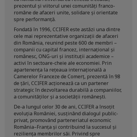
prezentul și viitorul unei comunități franco-
române de afaceri unite, solidare și orientate
spre performanță.
Fondată în 1996, CCIFER este astăzi una dintre
cele mai reprezentative organizații de afaceri
din România, reunind peste 600 de membri –
companii cu capital francez, internațional și
românesc, ONG-uri și instituții academice –
activi în sectoare-cheie ale economiei. Prin
apartenența la rețeaua internațională a
Camerelor Franceze de Comerț, prezentă în 98
de țări, CCIFER acționează ca un partener
strategic în dezvoltarea durabilă a companiilor,
a comunităților și a societății românești.
De-a lungul celor 30 de ani, CCIFER a însoțit
evoluția României, susținând dialogul public-
privat, promovând parteneriatul economic
România–Franța și contribuind la succesul și
reziliența membrilor săi. Privind spre