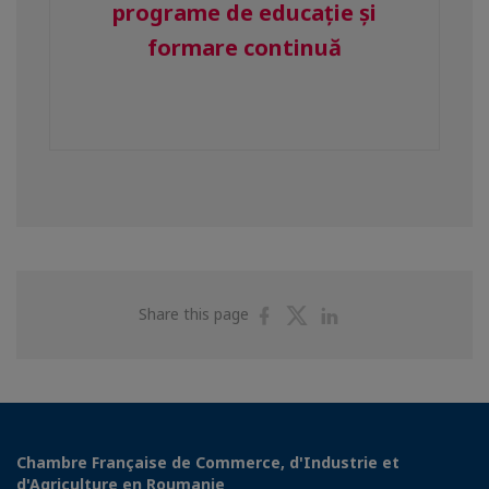
programe de educație și
formare continuă
Share
Share
Share
Share this page
on
on
on
Facebook
Twitter
Linkedin
Chambre Française de Commerce, d'Industrie et
d'Agriculture en Roumanie