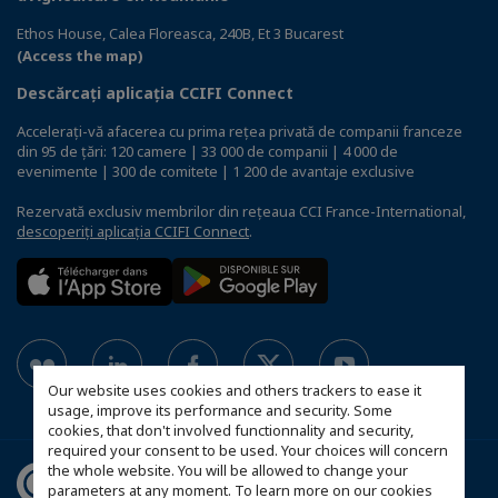
Ethos House, Calea Floreasca, 240B, Et 3 Bucarest
(Access the map)
Descărcați aplicația CCIFI Connect
Accelerați-vă afacerea cu prima rețea privată de companii franceze
din 95 de țări: 120 camere | 33 000 de companii | 4 000 de
evenimente | 300 de comitete | 1 200 de avantaje exclusive
Rezervată exclusiv membrilor din rețeaua CCI France-International,
descoperiți aplicația CCIFI Connect
.
Our website uses cookies and others trackers to ease it
usage, improve its performance and security. Some
cookies, that don't involved functionnality and security,
required your consent to be used. Your choices will concern
the whole website. You will be allowed to change your
parameters at any moment. To learn more on our cookies