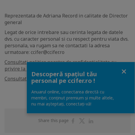
Reprezentata de Adriana Record in calitate de Director
general
Legat de orice intrebare sau cerinta legata de datele
dvs. cu caracter personal si cu respect pentru viata dvs.
personala, va rugam sa ne contactati la adresa
urmatoare: ccifer@ccifer.ro
Consultati politica noastra de confidentialitate cu
Close
privire la datele personale
Descoperă spațiul tău
Consultati politica noastra de utilizare a cookie - urilor
personal pe ccifer.ro !
Anuarul online, conectarea directă cu
membri, conținut premium și multe altele,
nu mai așteptați, conectaţi-vă!
Share
Share
Share
Share this page
on
on
on
Facebook
Twitter
Linkedin