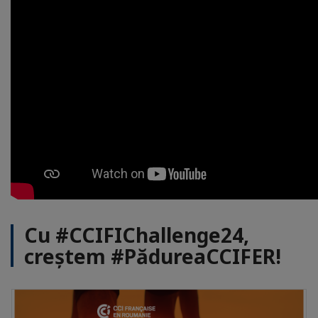
Cu #CCIFIChallenge24,
creștem #PădureaCCIFER!