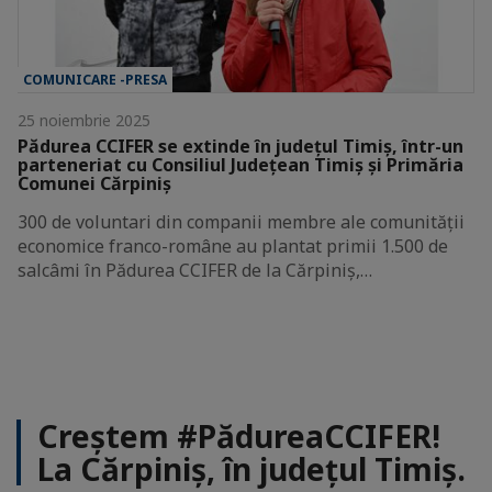
COMUNICARE -PRESA
25 noiembrie 2025
Pădurea CCIFER se extinde în județul Timiș, într-un
parteneriat cu Consiliul Județean Timiș și Primăria
Comunei Cărpiniș
300 de voluntari din companii membre ale comunității
economice franco-române au plantat primii 1.500 de
salcâmi în Pădurea CCIFER de la Cărpiniș,…
Creștem #PădureaCCIFER!
La Cărpiniș, în județul Timiș.