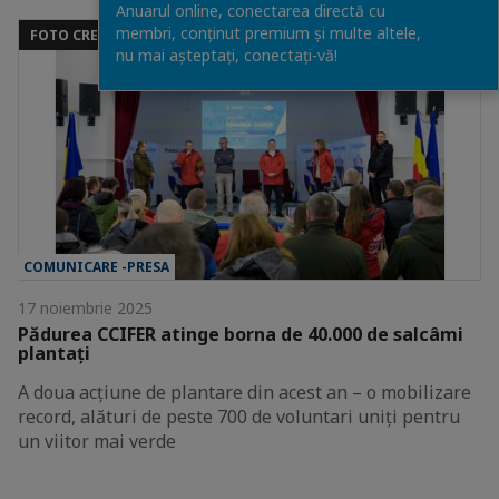
Anuarul online, conectarea directă cu
membri, conținut premium și multe altele,
FOTO CREDIT: MIHAI CERVENEANU
nu mai așteptați, conectaţi-vă!
COMUNICARE -PRESA
17 noiembrie 2025
Pădurea CCIFER atinge borna de 40.000 de salcâmi
plantați
A doua acțiune de plantare din acest an – o mobilizare
record, alături de peste 700 de voluntari uniți pentru
un viitor mai verde