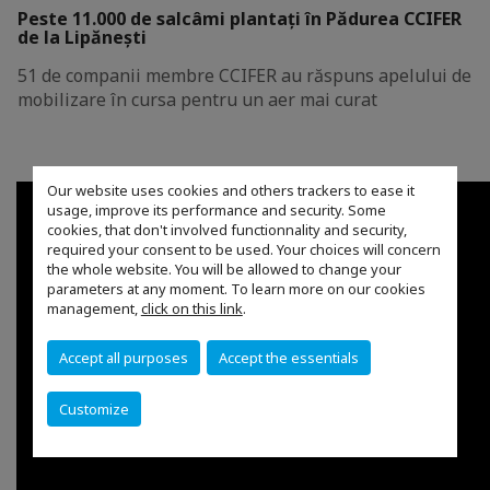
Peste 11.000 de salcâmi plantați în Pădurea CCIFER
de la Lipănești
51 de companii membre CCIFER au răspuns apelului de
mobilizare în cursa pentru un aer mai curat
Our website uses cookies and others trackers to ease it
usage, improve its performance and security. Some
cookies, that don't involved functionnality and security,
required your consent to be used. Your choices will concern
the whole website. You will be allowed to change your
parameters at any moment. To learn more on our cookies
management,
click on this link
.
Accept all purposes
Accept the essentials
Customize