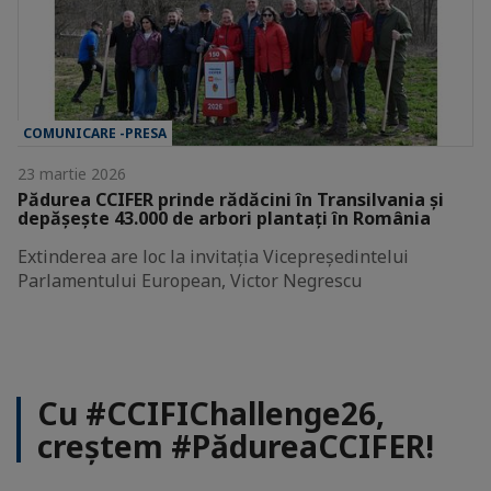
COMUNICARE -PRESA
23 martie 2026
Pădurea CCIFER prinde rădăcini în Transilvania și
depășește 43.000 de arbori plantați în România
Extinderea are loc la invitația Vicepreședintelui
Parlamentului European, Victor Negrescu
Cu #CCIFIChallenge26,
creștem #PădureaCCIFER!