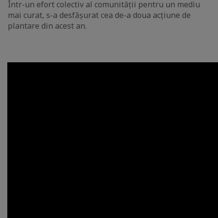
Într-un efort colectiv al comunității pentru un mediu
mai curat, s-a desfășurat cea de-a doua acțiune de
plantare din acest an.