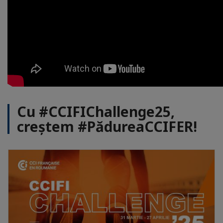
Cu #CCIFIChallenge25,
creștem #PădureaCCIFER!