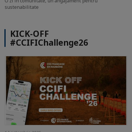
O zi în comunitate, un angajament pentru
sustenabilitate
KICK-OFF
#CCIFIChallenge26