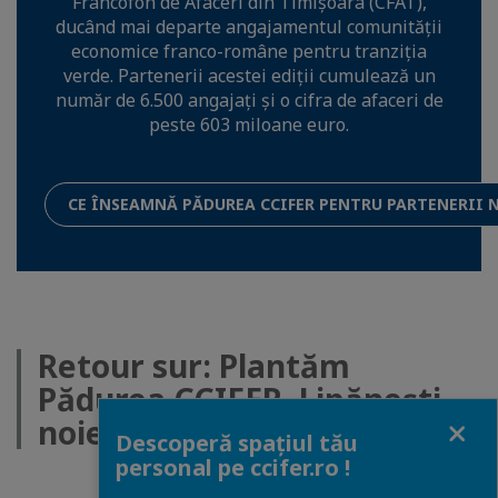
Francofon de Afaceri din Timișoara (CFAT),
ducând mai departe angajamentul comunității
economice franco-române pentru tranziția
verde. Partenerii acestei ediții cumulează un
număr de 6.500 angajați și o cifra de afaceri de
peste 603 miloane euro.
CE ÎNSEAMNĂ PĂDUREA CCIFER PENTRU PARTENERII 
Retour sur: Plantăm
Pădurea CCIFER, Lipănești,
Close
noiembrie 2025
Descoperă spațiul tău
personal pe ccifer.ro !