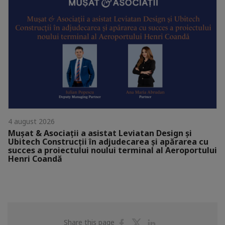
4 august 2026
Mușat & Asociații a asistat Leviatan Design și
Ubitech Construcții în adjudecarea și apărarea cu
succes a proiectului noului terminal al Aeroportului
Henri Coandă
Share
Share
Share
Share this page