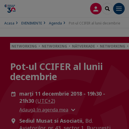
CONECTARE
SEARCH
Men
Acasa
EVENIMENTE
Agenda
Pot-ul CCIFER al lunii decembrie
NETWORKING • NETWORKING • NÄTVERKADE • NETWORKING 
Pot-ul CCIFER al lunii
decembrie
marți 11 decembrie 2018 - 19h30 -
21h30
(UTC+2)
Adaugă în agenda mea
Sediul Musat si Asociatii,
Bd.
Aviatorilor, nr. 43, sector 1, Bucuresti,