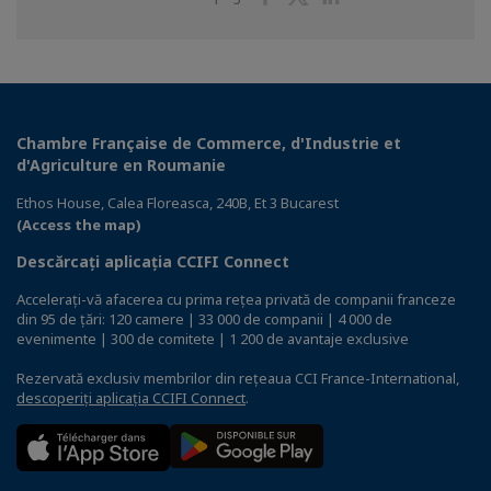
on
on
on
Facebook
Twitter
Linkedin
Chambre Française de Commerce, d'Industrie et
d'Agriculture en Roumanie
Ethos House, Calea Floreasca, 240B, Et 3 Bucarest
(Access the map)
Descărcați aplicația CCIFI Connect
Accelerați-vă afacerea cu prima rețea privată de companii franceze
din 95 de țări: 120 camere | 33 000 de companii | 4 000 de
evenimente | 300 de comitete | 1 200 de avantaje exclusive
Rezervată exclusiv membrilor din rețeaua CCI France-International,
descoperiți aplicația CCIFI Connect
.