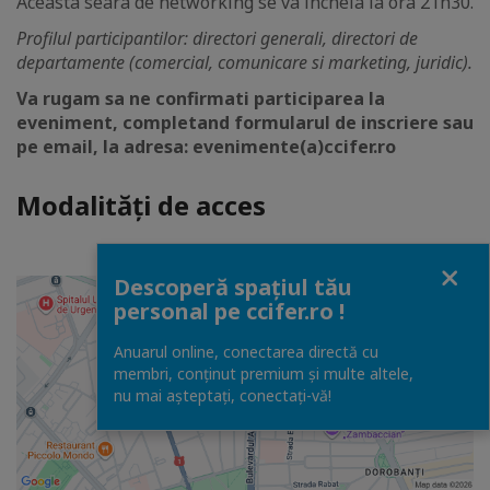
Aceasta seara de networking se va incheia la ora 21h30.
Profilul participantilor: directori generali, directori de
departamente (comercial, comunicare si marketing, juridic).
Va rugam sa ne confirmati participarea la
eveniment, completand formularul de inscriere sau
pe email, la adresa: evenimente(a)ccifer.ro
Modalități de acces
Close
Descoperă spațiul tău
personal pe ccifer.ro !
Anuarul online, conectarea directă cu
membri, conținut premium și multe altele,
nu mai așteptați, conectaţi-vă!