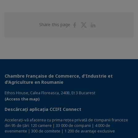
Share
Share
Share
Share this page
on
on
on
Facebook
Twitter
Linkedin
Chambre Française de Commerce, d'Industrie et
d'Agriculture en Roumanie
Ethos House, Calea Floreasca, 240B, Et 3 Bucarest
(Access the map)
Descărcați aplicația CCIFI Connect
Accelerați-vă afacerea cu prima rețea privată de companii franceze
din 95 de țări: 120 camere | 33 000 de companii | 4 000 de
evenimente | 300 de comitete | 1 200 de avantaje exclusive