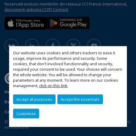
Rezervată exclusiv membrilor din rețeaua CCI France-International,
descoperiți aplicația CCIFI Connect
.
Our website uses cookies and others trackers to ease it
usage, improve its performance and security. Some
cookies, that don't involved functionnality and security,
required your consent to be used. Your choices will concern
the whole website. You will be allowed to change your
parameters at any moment. To learn more on our cookies
management,
click on this link
.
Harta site-ului
Statut CCIFER
Mentiuni legale
Accept all purposes
Accept the essentials
Date cu caracter personal
FAQ spațiul membrilor
Configure cookies preferences
Customize
© 2026 Chambre Française de Commerce, d'Industrie et d'Agriculture
en Roumanie