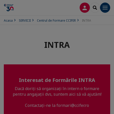
CONECTARE
SEARCH
Men
Acasa
SERVICII
Centrul de Formare CCIFER
INTRA
INTRA
Interesat de Formările INTRA
Dacă doriți să organizați în intern o formare
pentru angajații dvs, suntem aici să vă ajutăm!
Contactați-ne la formari@ccifer.ro