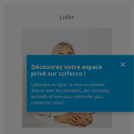
Lider
Fermer
Découvrez votre espace
privé sur ccifer.ro !
L’annuaire en ligne, la mise en relation
directe avec les membres, des contenus
exclusifs et bien plus, n’attendez plus,
connectez-vous !