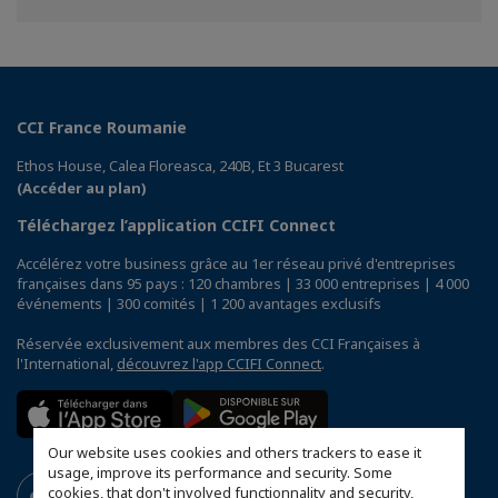
Facebook
Twitter
Linkedin
CCI France Roumanie
Ethos House, Calea Floreasca, 240B, Et 3 Bucarest
(Accéder au plan)
Téléchargez l’application CCIFI Connect
Accélérez votre business grâce au 1er réseau privé d'entreprises
françaises dans 95 pays : 120 chambres | 33 000 entreprises | 4 000
événements | 300 comités | 1 200 avantages exclusifs
Réservée exclusivement aux membres des CCI Françaises à
l'International,
découvrez l'app CCIFI Connect
.
Our website uses cookies and others trackers to ease it
usage, improve its performance and security. Some
cookies, that don't involved functionnality and security,