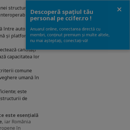
Close
nei structuri
Descoperă spațiul tău
interoperabilitate
personal pe ccifer.ro !
 între autorități,
Anuarul online, conectarea directă cu
membri, conținut premium și multe altele,
nă și platforme de
nu mai așteptați, conectaţi-vă!
ectează cantități
ază capacitatea lor
criterii comune
raveghere umană în
iciente; este
structurii de
ce este esențială
e
, iar România
uropene în