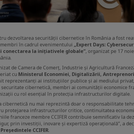
u dezvoltarea securității cibernetice în România a fost rea
 membri în cadrul evenimentului
„Expert Days: Cybersecuri
 conectarea la inițiativele globale”
, organizat pe 17 noi
ânia.
izat de Camera de Comerț, Industrie și Agricultură France
neriat cu
Ministerul Economiei, Digitalizării, Antreprenori
nit reprezentanți ai instituțiilor publice și ai mediului privat
în securitate cibernetică, membri ai comunității economice f
izații cu rol esențial în protecția infrastructurilor digitale.
ea cibernetică nu mai reprezintă doar o responsabilitate teh
 protejarea infrastructurilor critice, continuitatea economi
niile franceze membre CCIFER contribuie semnificativ la de
igur, prin investiții, inovare și expertiză operațională”, a de
 Președintele CCIFER
.