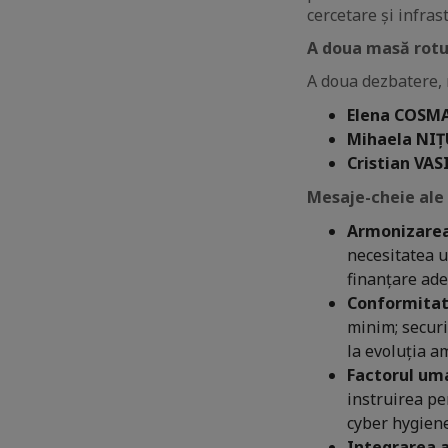
cercetare și infras
A doua masă rotun
A doua dezbatere,
Elena COSM
Mihaela NIȚ
Cristian VAS
Mesaje-cheie ale 
Armonizarea
necesitatea u
finanțare ade
Conformitate
minim; securi
la evoluția a
Factorul uma
instruirea pe
cyber hygiene
Integrarea a