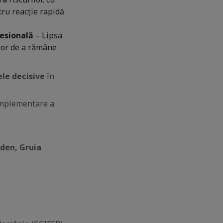
tru reacție rapidă
esională
– Lipsa
ilor de a rămâne
ele decisive
în
implementare a
iden, Gruia