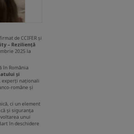
firmat de CCIFER și
ty – Reziliență
embrie 2025 la
ză în România
atului și
, experți naționali
ranco-române și
nică, ci un element
că și siguranța
zvoltarea unui
clart în deschidere