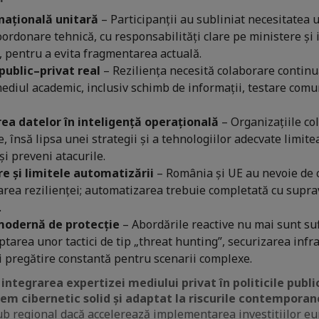
națională unitară
– Participanții au subliniat necesitatea u
oordonare tehnică, cu responsabilități clare pe ministere și 
, pentru a evita fragmentarea actuală.
public–privat real
– Reziliența necesită colaborare continuă
mediul academic, inclusiv schimb de informații, testare comu
a datelor în inteligență operațională
– Organizațiile col
, însă lipsa unei strategii și a tehnologiilor adecvate limite
și preveni atacurile.
e și limitele automatizării
– România și UE au nevoie de 
area rezilienței; automatizarea trebuie completată cu sup
.
odernă de protecție
– Abordările reactive nu mai sunt suf
tarea unor tactici de tip „threat hunting”, securizarea infra
i pregătire constantă pentru scenarii complexe.
:
integrarea expertizei mediului privat în politicile publi
em cibernetic solid și adaptat la riscurile contemporan
b regional dacă accelerează implementarea investițiilor e