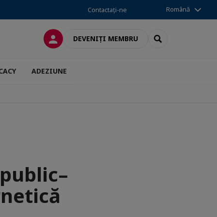
Română
Contactați-ne
CONECTARE
SEARCH
DEVENIȚI MEMBRU
CACY
ADEZIUNE
public–
rnetică