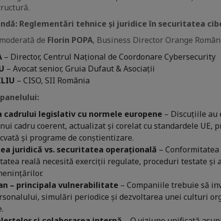
tructură.
dă: Reglementări tehnice și juridice în securitatea cib
 moderată de
Florin POPA
, Business Director Orange România
A
– Director, Centrul Național de Coordonare Cybersecurity
U
– Avocat senior, Gruia Dufaut & Asociații
ILIU
– CISO, SII România
panelului:
 cadrului legislativ cu normele europene
– Discuțiile au 
nui cadru coerent, actualizat și corelat cu standardele UE, 
cvată și programe de conștientizare.
a juridică vs. securitatea operațională
– Conformitatea 
tatea reală necesită exerciții regulate, proceduri testate și
menințărilor.
n – principala vulnerabilitate
– Companiile trebuie să in
rsonalului, simulări periodice și dezvoltarea unei culturi o
.
lertelor și colaborarea internă
– O viziune unificată asupr