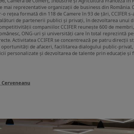
96, Camera de Comerț, Industrie și Agricultură Franceză în
le mai reprezentative organizații de business din România.
r-o rețea formată din 118 de Camere în 93 de țări, CCIFER s-a
alături de partenerii publici și privați, în dezvoltarea unui d
ompetitivității companiilor. CCIFER reunește 600 de membri
românesc, ONG-uri și universități care în total reprezintă p
ecte. Activitatea CCIFER se concentrează pe patru direcții st
portunități de afaceri, facilitarea dialogului public-privat
vicii personalizate și dezvoltarea de talente prin educație și
i Cerveneanu
aic
e