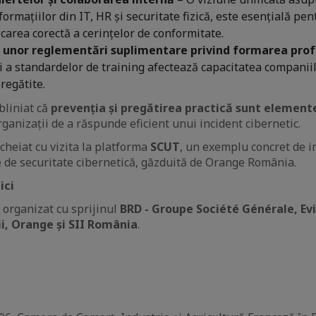
ormațiilor din IT, HR și securitate fizică, este esențială pen
icarea corectă a cerințelor de conformitate.
 unor reglementări suplimentare privind formarea prof
și a standardelor de training afectează capacitatea compani
regătite.
bliniat că
prevenția și pregătirea practică sunt element
ganizații de a răspunde eficient unui incident cibernetic.
cheiat cu vizita la platforma
SCUT
, un exemplu concret de 
te de securitate cibernetică, găzduită de Orange România.
ici
 organizat cu sprijinul
BRD - Groupe Société Générale, Ev
ii, Orange și SII România
.