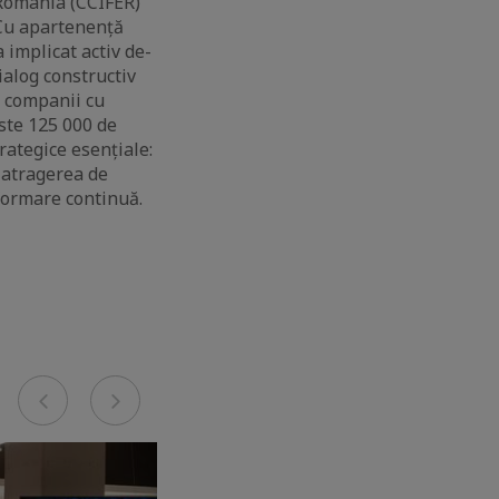
 România (CCIFER)
 Cu apartenență
 implicat activ de-
ialog constructiv
, companii cu
este 125 000 de
rategice esențiale:
, atragerea de
 formare continuă.
Previous
Next