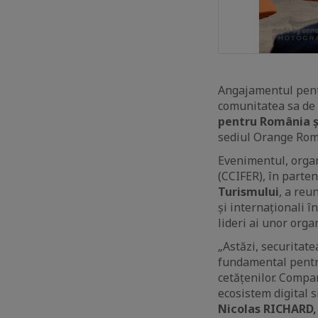
Angajamentul pentr
comunitatea sa de
pentru România și
sediul Orange Rom
Evenimentul, organ
(CCIFER), în parte
Turismului
, a reu
și internaționali 
lideri ai unor organ
„Astăzi, securitat
fundamental pentru
cetățenilor. Compa
ecosistem digital s
Nicolas RICHARD,