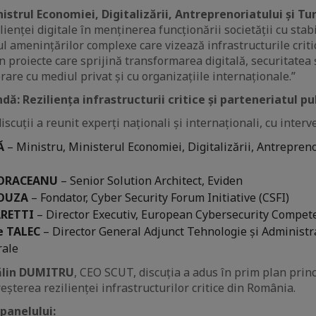
strul Economiei, Digitalizării, Antreprenoriatului și Tu
ilienței digitale în menținerea funcționării societății cu stabi
tul amenințărilor complexe care vizează infrastructurile cr
n proiecte care sprijină transformarea digitală, securitatea 
are cu mediul privat și cu organizațiile internaționale.”
ă: Reziliența infrastructurii critice și parteneriatul pu
scuții a reunit experți naționali și internaționali, cu interve
Ă
– Ministru, Ministerul Economiei, Digitalizării, Antrepreno
MORACEANU
– Senior Solution Architect, Eviden
SOUZA
– Fondator, Cyber Security Forum Initiative (CSFI)
ARETTI
– Director Executiv, European Cybersecurity Compet
e TALEC
– Director General Adjunct Tehnologie și Administr
rale
lin DUMITRU
, CEO SCUT, discuția a adus în prim plan princ
șterea rezilienței infrastructurilor critice din România.
panelului: