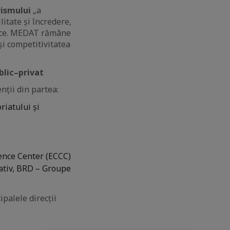
rismului
„a
litate și încredere,
itice. MEDAT rămâne
și competitivitatea
blic–privat
nții din partea:
riatului și
ence Center (ECCC)
ativ, BRD – Groupe
ipalele direcții