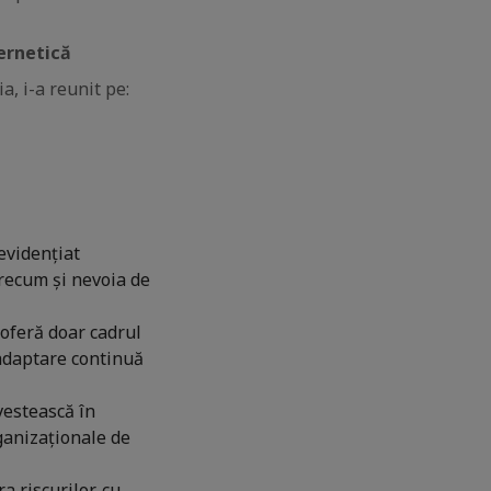
ernetică
, i-a reunit pe:
evidențiat
precum și nevoia de
oferă doar cadrul
 adaptare continuă
vestească în
rganizaționale de
a riscurilor, cu