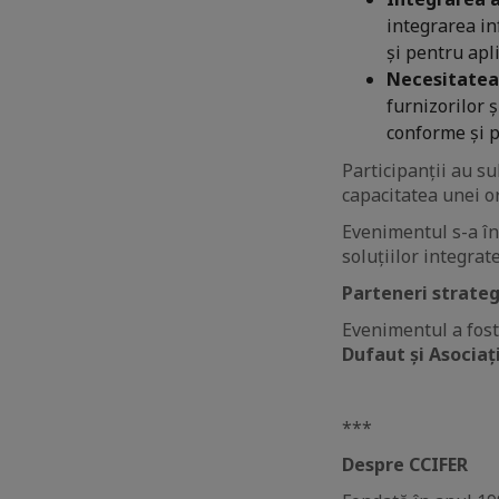
integrarea inf
și pentru apl
Necesitatea
furnizorilor 
conforme și p
Participanții au su
capacitatea unei or
Evenimentul s-a în
soluțiilor integra
Parteneri strateg
Evenimentul a fost
Dufaut și Asociaț
***
Despre CCIFER