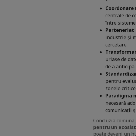
Coordonare 
centrale de c
între sisteme
Parteneriat 
industrie și 
cercetare.
Transformare
uriașe de date
de a anticipa 
Standardizar
pentru evalu
zonele critice
Paradigma m
necesară adop
comunicații ș
Concluzia comună
pentru un ecosist
poate deveni un hu