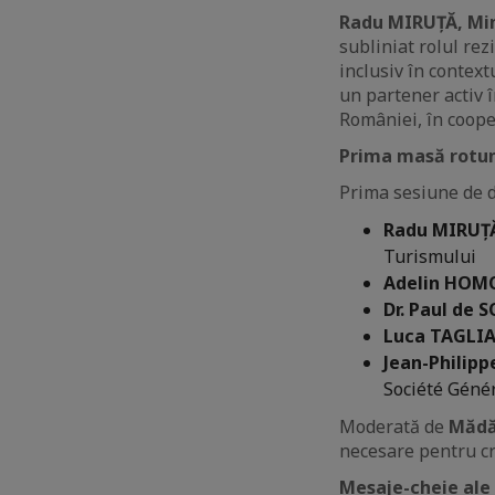
Radu MIRUȚĂ, Mini
subliniat rolul rez
inclusiv în contex
un partener activ î
României, în cooper
Prima masă rotund
Prima sesiune de di
Radu MIRUȚ
Turismului
Adelin HO
Dr. Paul de 
Luca TAGLI
Jean-Philipp
Société Géné
Moderată de
Mădă
necesare pentru cre
Mesaje-cheie ale 