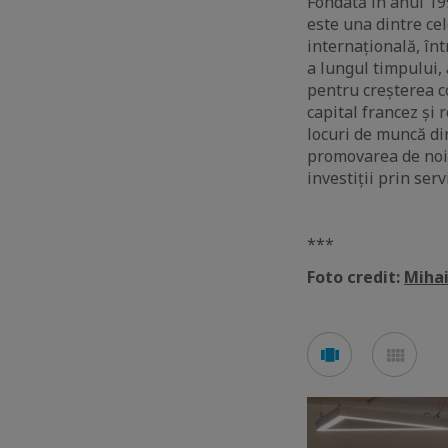
Fondată în anul 19
este una dintre ce
internațională, înt
a lungul timpului, 
pentru creșterea c
capital francez și 
locuri de muncă dir
promovarea de noi o
investiții prin ser
***
Foto credit:
Miha
See
See
carousel
mos
mode
mod