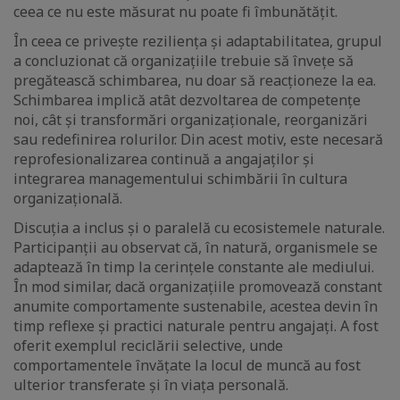
ceea ce nu este măsurat nu poate fi îmbunătățit.
În ceea ce privește reziliența și adaptabilitatea, grupul
a concluzionat că organizațiile trebuie să învețe să
pregătească schimbarea, nu doar să reacționeze la ea.
Schimbarea implică atât dezvoltarea de competențe
noi, cât și transformări organizaționale, reorganizări
sau redefinirea rolurilor. Din acest motiv, este necesară
reprofesionalizarea continuă a angajaților și
integrarea managementului schimbării în cultura
organizațională.
Discuția a inclus și o paralelă cu ecosistemele naturale.
Participanții au observat că, în natură, organismele se
adaptează în timp la cerințele constante ale mediului.
În mod similar, dacă organizațiile promovează constant
anumite comportamente sustenabile, acestea devin în
timp reflexe și practici naturale pentru angajați. A fost
oferit exemplul reciclării selective, unde
comportamentele învățate la locul de muncă au fost
ulterior transferate și în viața personală.