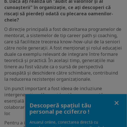
b. Dacă ați realiza un "audit al valorilor și al
cunoașterii" în organizație, ce ați descoperi că
riscați să pierdeți odată cu plecarea oamenilor-
cheie?
O direcție principală a fost dezvoltarea programelor de
mentorat, a sistemelor de tip career path și coaching,
care să faciliteze trecerea know-how-ului de la seniori
către noile generații. A fost menționat și rolul educației
duale ca exemplu relevant de integrare între formare
teoretică și practică. În același timp, generațiile mai
tinere au fost văzute ca o sursă de perspectivă
proaspătă și deschidere către schimbare, contribuind
la reducerea rezistenței organizaționale.
Un punct important a fost ideea de incluziune
intergenerațională, considerată o componentă
Close
esențială a dimensiunii sociale din ESG, cu accent pe
Descoperă spațiul tău
colaborarea reală între generații, nu doar coexistența
personal pe ccifer.ro !
lor.
Anuarul online, conectarea directă cu
Pentru a ilustra aceste idei, au fost folosite mai multe