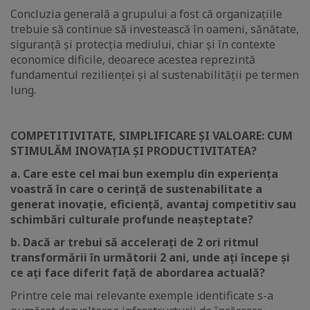
Concluzia generală a grupului a fost că organizațiile
trebuie să continue să investească în oameni, sănătate,
siguranță și protecția mediului, chiar și în contexte
economice dificile, deoarece acestea reprezintă
fundamentul rezilienței și al sustenabilității pe termen
lung.
COMPETITIVITATE, SIMPLIFICARE ȘI VALOARE: CUM
STIMULĂM INOVAȚIA ȘI PRODUCTIVITATEA?
a. Care este cel mai bun exemplu din experiența
voastră în care o cerință de sustenabilitate a
generat inovație, eficiență, avantaj competitiv sau
schimbări culturale profunde neașteptate?
b. Dacă ar trebui să accelerați de 2 ori ritmul
transformării în următorii 2 ani, unde ați începe și
ce ați face diferit față de abordarea actuală?
Printre cele mai relevante exemple identificate s-a