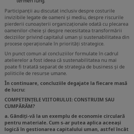
termen lung.
Participanții au discutat inclusiv despre costurile
invizibile legate de oameni și mediu, despre riscurile
pierderii cunoașterii organizaționale odată cu plecarea
oamenilor-cheie și despre necesitatea transformării
deciziilor privind capitalul uman și sustenabilitatea din
procese operaționale în priorități strategice.
Un punct comun al concluziilor formulate în cadrul
atelierelor a fost ideea că sustenabilitatea nu mai
poate fi tratată separat de strategia de business și de
politicile de resurse umane.
În continuare, concluziile degajate la fiecare masă
de lucru:
COMPETENȚELE VIITORULUI: CONSTRUIM SAU
CUMPĂRĂM?
a. Gândiți-vă la un exemplu de economie circulară
pentru materiale. Cum s-ar putea aplica aceeași
logică în gestionarea capitalului uman, astfel încât