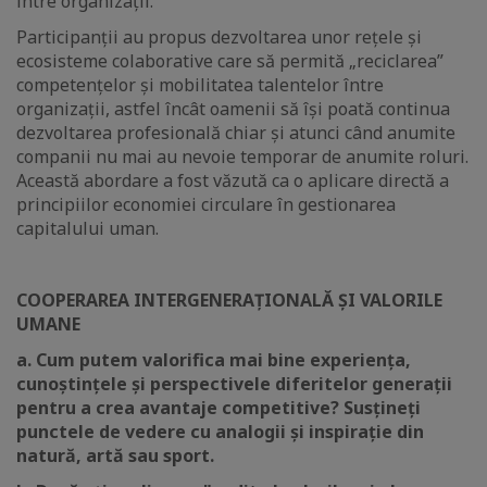
între organizații.
Participanții au propus dezvoltarea unor rețele și
ecosisteme colaborative care să permită „reciclarea”
competențelor și mobilitatea talentelor între
organizații, astfel încât oamenii să își poată continua
dezvoltarea profesională chiar și atunci când anumite
companii nu mai au nevoie temporar de anumite roluri.
Această abordare a fost văzută ca o aplicare directă a
principiilor economiei circulare în gestionarea
capitalului uman.
COOPERAREA INTERGENERAȚIONALĂ ȘI VALORILE
UMANE
a. Cum putem valorifica mai bine experiența,
cunoștințele și perspectivele diferitelor generații
pentru a crea avantaje competitive? Susțineți
punctele de vedere cu analogii și inspirație din
natură, artă sau sport.