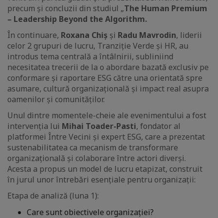
precum și concluzii din studiul „
The Human Premium
– Leadership Beyond the Algorithm.
În continuare,
Roxana Chiș
și
Radu Mavrodin
, liderii
celor 2 grupuri de lucru, Tranziție Verde și HR, au
introdus tema centrală a întâlnirii, subliniind
necesitatea trecerii de la o abordare bazată exclusiv pe
conformare și raportare ESG către una orientată spre
asumare, cultură organizațională și impact real asupra
oamenilor și comunităților.
Unul dintre momentele-cheie ale evenimentului a fost
intervenția lui
Mihai Toader-Pasti
, fondator al
platformei Între Vecini și expert ESG, care a prezentat
sustenabilitatea ca mecanism de transformare
organizațională și colaborare între actori diverși.
Acesta a propus un model de lucru etapizat, construit
în jurul unor întrebări esențiale pentru organizații:
Etapa de analiză (luna 1):
Care sunt obiectivele organizației?