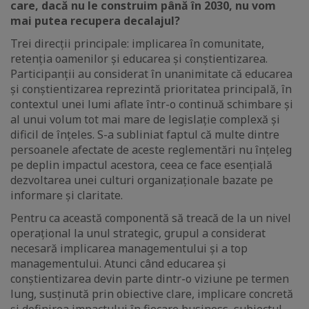
care, dacă nu le construim până în 2030, nu vom
mai putea recupera decalajul?
Trei direcții principale: implicarea în comunitate,
retenția oamenilor și educarea și conștientizarea.
Participanții au considerat în unanimitate că educarea
și conștientizarea reprezintă prioritatea principală, în
contextul unei lumi aflate într-o continuă schimbare și
al unui volum tot mai mare de legislație complexă și
dificil de înțeles. S-a subliniat faptul că multe dintre
persoanele afectate de aceste reglementări nu înțeleg
pe deplin impactul acestora, ceea ce face esențială
dezvoltarea unei culturi organizaționale bazate pe
informare și claritate.
Pentru ca această componentă să treacă de la un nivel
operațional la unul strategic, grupul a considerat
necesară implicarea managementului și a top
managementului. Atunci când educarea și
conștientizarea devin parte dintr-o viziune pe termen
lung, susținută prin obiective clare, implicare concretă