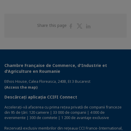
Share
Share
Share
Share this page
on
on
on
Facebook
Twitter
Linkedin
Chambre Française de Commerce, d'Industrie et
d'Agriculture en Roumanie
Ethos House, Calea Floreasca, 240B, Et 3 Bucarest
(Access the map)
Descărcați aplicația CCIFI Connect
Accelerați-vă afacerea cu prima rețea privată de companii franceze
din 95 de țări: 120 camere | 33 000 de companii | 4 000 de
evenimente | 300 de comitete | 1 200 de avantaje exclusive
Rezervată exclusiv membrilor din rețeaua CCI France-International,