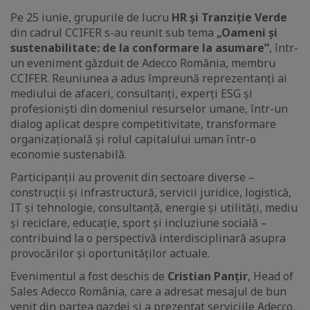
Pe 25 iunie, grupurile de lucru
HR și Tranziție Verde
din cadrul CCIFER s-au reunit sub tema
„Oameni și
sustenabilitate: de la conformare la asumare”
, într-
un eveniment găzduit de Adecco România, membru
CCIFER. Reuniunea a adus împreună reprezentanți ai
mediului de afaceri, consultanți, experți ESG și
profesioniști din domeniul resurselor umane, într-un
dialog aplicat despre competitivitate, transformare
organizațională și rolul capitalului uman într-o
economie sustenabilă.
Participanții au provenit din sectoare diverse –
construcții și infrastructură, servicii juridice, logistică,
IT și tehnologie, consultanță, energie și utilități, mediu
și reciclare, educație, sport și incluziune socială –
contribuind la o perspectivă interdisciplinară asupra
provocărilor și oportunităților actuale.
Evenimentul a fost deschis de
Cristian Panțir
, Head of
Sales Adecco România, care a adresat mesajul de bun
venit din partea gazdei și a prezentat serviciile Adecco,