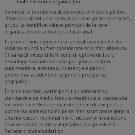
toate nivelurile organizației.
Referitor la întrebarea despre ceea ce trebuie păstrat
chiar și cu riscul unor costuri mai mari pe termen scurt,
grupul a identificat câteva principii de la care
organizațiile nu ar trebui să facă rabat.
În primul rând, siguranța și sănătatea oamenilor la
locul de muncă au fost considerate priorități absolute.
Chiar dacă investițiile în condiții optime de lucru,
tehnologii sau automatizări pot genera costuri
suplimentare, acestea sunt esențiale pentru
prevenirea accidentelor și pentru protejarea
angajaților.
În al doilea rând, participanții au subliniat că
standardele de mediu trebuie menținute și respectate
în continuare. Reducerea protecției mediului pentru
obținerea unor economii pe termen scurt poate genera
ulterior costuri mult mai mari, inclusiv prin sancțiuni,
nealinierea la cerințele legislative sau pierderea
încrederii stakeholderilor.