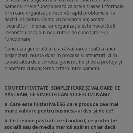
oamenii-cheie funcționează ca acele trasee informale
prin care organizația rezolvă rapid probleme și ia
decizii eficiente. Odată cu plecarea lor, aceste
„scurtături” dispar, iar organizația este nevoită să
reconstruiască din nou rutele de cunoaștere și
funcționare.
Concluzia generală a fost că valoarea reală a unei
organizații nu stă doar în procese și structuri, ci în
capacitatea de a conecta generațiile și de a proteja și
transfera cunoașterea critică între oameni.
COMPETITIVITATE, SIMPLIFICARE ȘI VALOARE: CE
PĂSTRĂM, CE SIMPLIFICĂM ȘI CE ELIMINĂM?
a. Care este inițiativa ESG care produce cea mai
mare valoare pentru business-ul dvs. și de ce?
b. Ce trebuie păstrat: ce standard, ce protecție
socială sau de mediu merită apărat chiar dacă