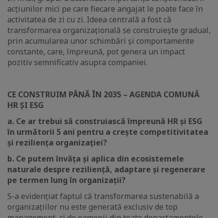
acțiunilor mici pe care fiecare angajat le poate face în
activitatea de zi cu zi. Ideea centrală a fost că
transformarea organizațională se construiește gradual,
prin acumularea unor schimbări și comportamente
constante, care, împreună, pot genera un impact
pozitiv semnificativ asupra companiei.
CE CONSTRUIM PÂNĂ ÎN 2035 – AGENDA COMUNĂ
HR ȘI ESG
a. Ce ar trebui să construiască împreună HR și ESG
în următorii 5 ani pentru a crește competitivitatea
și reziliența organizației?
b. Ce putem învăța și aplica din ecosistemele
naturale despre reziliență, adaptare și regenerare
pe termen lung în organizații?
S-a evidențiat faptul că transformarea sustenabilă a
organizațiilor nu este generată exclusiv de top
management, ci de oamenii din toate departamentele,