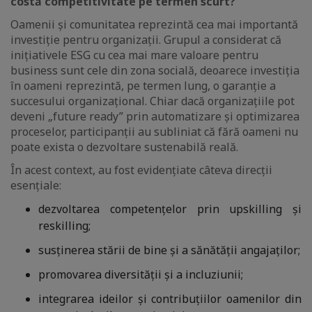
costă competitivitate pe termen scurt?
Oamenii și comunitatea reprezintă cea mai importantă
investiție pentru organizații. Grupul a considerat că
inițiativele ESG cu cea mai mare valoare pentru
business sunt cele din zona socială, deoarece investiția
în oameni reprezintă, pe termen lung, o garanție a
succesului organizațional. Chiar dacă organizațiile pot
deveni „future ready” prin automatizare și optimizarea
proceselor, participanții au subliniat că fără oameni nu
poate exista o dezvoltare sustenabilă reală.
În acest context, au fost evidențiate câteva direcții
esențiale:
dezvoltarea competențelor prin upskilling și
reskilling;
susținerea stării de bine și a sănătății angajaților;
promovarea diversității și a incluziunii;
integrarea ideilor și contribuțiilor oamenilor din