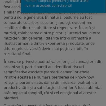
membri, conținut premium și multe altele,
analogii. În sport, tranziția de la jucători la antrenori a
nu mai așteptați, conectaţi-vă!
fost asociată cu transferul de experiență și leadership,
similar modului în care foști jucători devin formatori
pentru noile generații. În natură, pădurile au fost
comparate cu arbori seculari și puieți, evidențiind
echilibrul dintre stabilitate și regenerare. În artă și
muzică, colaborarea dintre pictori și ucenici sau dintre
muzicieni din generații diferite într-o orchestră a
ilustrat armonia dintre experiență și noutate, unde
diferențele de vârstă devin mai puțin vizibile în
rezultatul final.
În ceea ce privește auditul valorilor și al cunoașterii din
organizații, participanții au identificat riscuri
semnificative asociate pierderii oamenilor-cheie.
Printre acestea se numără pierderea de know-how,
relații și parteneriate, dar și diminuarea loialității, a
productivității și a satisfacției clienților. A fost subliniat
atât impactul tangibil, cât și cel emoțional al acestor
pierderi.
O metaforă sugestivă a fost cea a „shortcut-ului”: