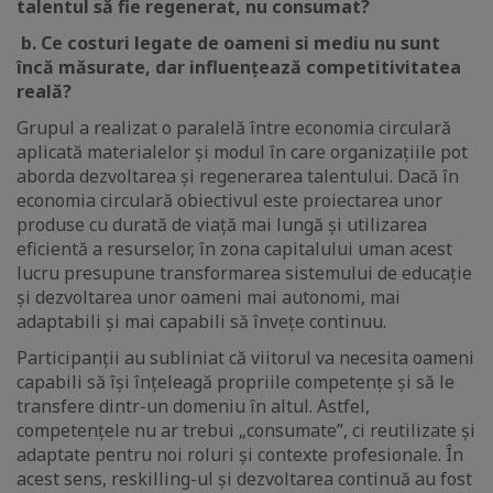
talentul să fie regenerat, nu consumat?
b. Ce costuri legate de oameni si mediu nu sunt
încă măsurate, dar influențează competitivitatea
reală?
Grupul a realizat o paralelă între economia circulară
aplicată materialelor și modul în care organizațiile pot
aborda dezvoltarea și regenerarea talentului. Dacă în
economia circulară obiectivul este proiectarea unor
produse cu durată de viață mai lungă și utilizarea
eficientă a resurselor, în zona capitalului uman acest
lucru presupune transformarea sistemului de educație
și dezvoltarea unor oameni mai autonomi, mai
adaptabili și mai capabili să învețe continuu.
Participanții au subliniat că viitorul va necesita oameni
capabili să își înțeleagă propriile competențe și să le
transfere dintr-un domeniu în altul. Astfel,
competențele nu ar trebui „consumate”, ci reutilizate și
adaptate pentru noi roluri și contexte profesionale. În
acest sens, reskilling-ul și dezvoltarea continuă au fost