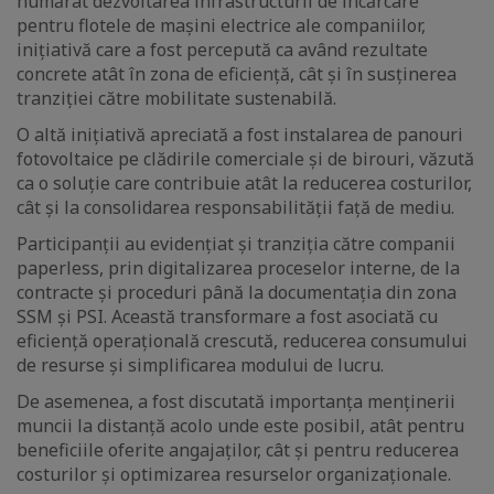
numărat dezvoltarea infrastructurii de încărcare
pentru flotele de mașini electrice ale companiilor,
inițiativă care a fost percepută ca având rezultate
concrete atât în zona de eficiență, cât și în susținerea
tranziției către mobilitate sustenabilă.
O altă inițiativă apreciată a fost instalarea de panouri
fotovoltaice pe clădirile comerciale și de birouri, văzută
ca o soluție care contribuie atât la reducerea costurilor,
cât și la consolidarea responsabilității față de mediu.
Participanții au evidențiat și tranziția către companii
paperless, prin digitalizarea proceselor interne, de la
contracte și proceduri până la documentația din zona
SSM și PSI. Această transformare a fost asociată cu
eficiență operațională crescută, reducerea consumului
de resurse și simplificarea modului de lucru.
De asemenea, a fost discutată importanța menținerii
muncii la distanță acolo unde este posibil, atât pentru
beneficiile oferite angajaților, cât și pentru reducerea
costurilor și optimizarea resurselor organizaționale.