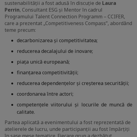
sustenabilității a fost adusă în discuție de
Laura
Perrin
, Consultant ESG și Mentor în cadrul
Programului Talent Connection Programm – CCIFER,
care a prezentat „Competitiveness Compass”, abordând
teme precum:
decarbonizarea și competitivitatea;
reducerea decalajului de inovare;
piața unică europeană;
finanțarea competitivității;
reducerea dependențelor și creșterea securității;
coordonarea între actori;
competențele viitorului și locurile de muncă de
calitate.
Partea aplicată a evenimentului a fost reprezentată de
atelierele de lucru, unde participanții au fost împărțiți
în șase mese tematice. Fiecare grup a dezbătut