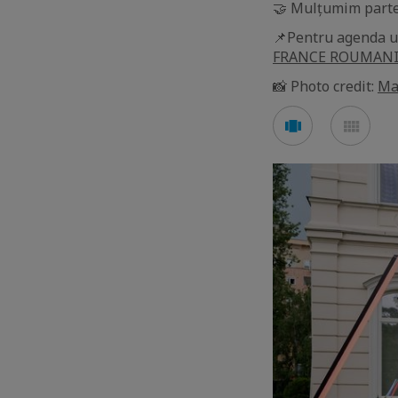
🤝 Mulțumim parten
📌Pentru agenda 
FRANCE ROUMANI
📸 Photo credit:
Ma
See
See
carousel
mos
mode
mod