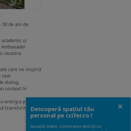
 30 de ani de
 academic și
ța Ambasadei
i noastre.
ate care ne inspiră
 real.
e dialog,
un context în
tru energia pe care
Close
 să transformați
Descoperă spațiul tău
personal pe ccifer.ro !
Anuarul online, conectarea directă cu