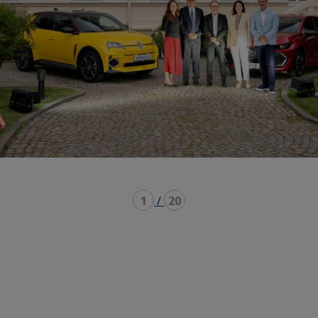
1
/
20