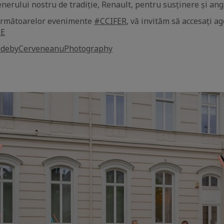
erului nostru de tradiție, Renault, pentru susținere și an
următoarelor evenimente
#CCIFER
, vă invităm să accesați a
E
debyCerveneanuPhotography
aic
e