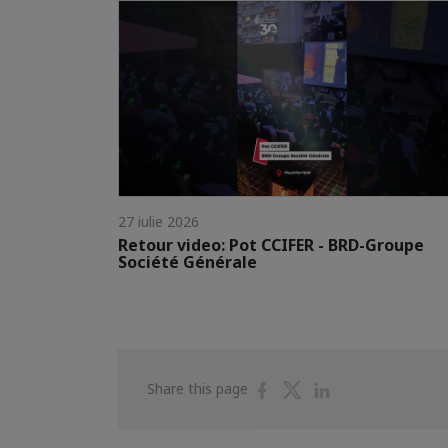
27 iulie 2026
Retour video: Pot CCIFER - BRD-Groupe
Société Générale
Share
Share
Share
Share this page
on
on
on
Facebook
Twitter
Linkedin