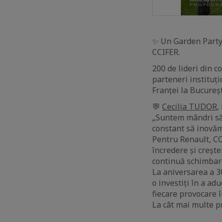
✨ Un Garden Party
CCIFER.
200 de lideri din 
parteneri instituț
Franței la Bucureș
💬
Cecilia TUDOR
,
„Suntem mândri să 
constant să inovăm
Pentru Renault, CC
încredere și crește
continuă schimbare
La aniversarea a 30
o investiți în a ad
fiecare provocare î
La cât mai multe p