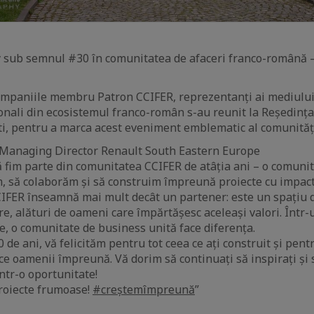
 sub semnul #30 în comunitatea de afaceri franco-română –
companiile membru Patron CCIFER, reprezentanți ai mediului
ionali din ecosistemul franco-român s-au reunit la Reședin
ti, pentru a marca acest eveniment emblematic al comunități
 Managing Director Renault South Eastern Europe
fim parte din comunitatea CCIFER de atâția ani – o comunit
, să colaborăm și să construim împreună proiecte cu impact
IFER înseamnă mai mult decât un partener: este un spațiu d
re, alături de oameni care împărtășesc aceleași valori. Într-
, o comunitate de business unită face diferența.
 de ani, vă felicităm pentru tot ceea ce ați construit și pen
uce oamenii împreună. Vă dorim să continuați să inspirați și
ntr-o oportunitate!
roiecte frumoase!
#creștemîmpreună
”