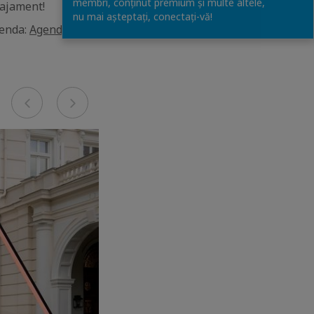
membri, conținut premium și multe altele,
gajament!
nu mai așteptați, conectaţi-vă!
genda:
Agenda | CCI
Previous
Next