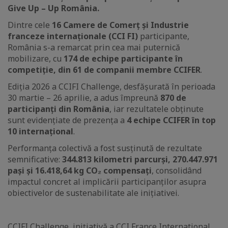
Give Up – Up România.
Dintre cele
16 Camere de Comerț și Industrie
franceze internaționale (CCI FI)
participante,
România s-a remarcat prin cea mai puternică
mobilizare, cu
174 de echipe participante în
competiție, din 61 de companii membre CCIFER
.
Ediția 2026 a CCIFI Challenge, desfășurată în perioada
30 martie – 26 aprilie, a adus împreună
870 de
participanți din România
, iar rezultatele obținute
sunt evidențiate de prezența a
4 echipe CCIFER în top
10 internațional
.
Performanța colectivă a fost susținută de rezultate
semnificative:
344.813 kilometri parcurși, 270.447.971
pași și 16.418,64 kg CO₂ compensați
, consolidând
impactul concret al implicării participanților asupra
obiectivelor de sustenabilitate ale inițiativei.
CCIFI Challenge, inițiativă a CCI France International,