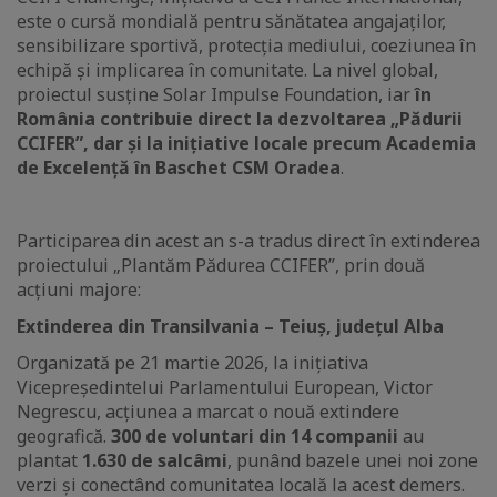
este o cursă mondială pentru sănătatea angajaților,
sensibilizare sportivă, protecția mediului, coeziunea în
echipă și implicarea în comunitate. La nivel global,
proiectul susține Solar Impulse Foundation, iar
în
România contribuie direct la dezvoltarea „Pădurii
CCIFER”, dar și la inițiative locale precum Academia
de Excelență în Baschet CSM Oradea
.
Participarea din acest an s-a tradus direct în extinderea
proiectului „Plantăm Pădurea CCIFER”, prin două
acțiuni majore:
Extinderea din Transilvania – Teiuș, județul Alba
Organizată pe 21 martie 2026, la inițiativa
Vicepreședintelui Parlamentului European, Victor
Negrescu, acțiunea a marcat o nouă extindere
geografică.
300 de voluntari din 14 companii
au
plantat
1.630 de salcâmi
, punând bazele unei noi zone
verzi și conectând comunitatea locală la acest demers.