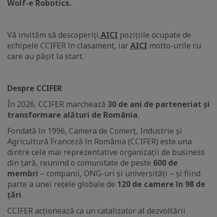
Wolf-e Robotics.
Vă invităm să descoperiți
AICI
pozițiile ocupate de
echipele CCIFER în clasament, iar
AICI
motto-urile cu
care au pășit la start.
Despre CCIFER
În 2026, CCIFER marchează
30 de ani de parteneriat și
transformare alături de România
.
Fondată în 1996, Camera de Comerț, Industrie și
Agricultură Franceză în România (CCIFER) este una
dintre cele mai reprezentative organizații de business
din țară, reunind o comunitate de peste
600 de
membri
– companii, ONG-uri și universități – și fiind
parte a unei rețele globale de
120 de camere în 98 de
țări
.
CCIFER acționează ca un catalizator al dezvoltării