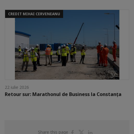
CREDIT MIHAI CERVENEANU
22 iulie 2026
Retour sur: Marathonul de Business la Constanța
Share
Share
Share
Share this page