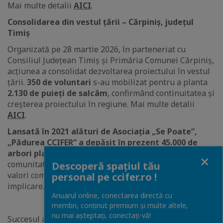
Mai multe detalii
AICI
.
Consolidarea din vestul țării – Cărpiniș, județul
Timiș
Organizată pe 28 martie 2026, în parteneriat cu
Consiliul Județean Timiș și Primăria Comunei Cărpiniș,
acțiunea a consolidat dezvoltarea proiectului în vestul
țării.
350 de voluntari
s-au mobilizat pentru a planta
2.130 de puieți de salcâm
, confirmând continuitatea și
creșterea proiectului în regiune. Mai multe detalii
AICI
.
Lansată în 2021 alături de Asociația „Se Poate”,
„Pădurea CCIFER” a depășit în prezent 45.000 de
arbori plantați la nivel național
, conectând
Close
comunitatea de afaceri franco-română în jurul unor
Descoperă spațiul tău
valori comune: sustenabilitate, responsabilitate și
personal pe ccifer.ro !
implicare.
Anuarul online, conectarea directă cu
membri, conținut premium și multe altele,
nu mai așteptați, conectaţi-vă!
Succesul acestei ediții a fost posibil datorită implicării