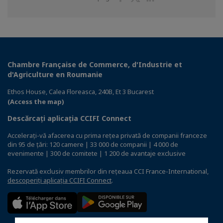
on
on
on
Facebook
Twitter
Linkedin
Chambre Française de Commerce, d'Industrie et
d'Agriculture en Roumanie
Ethos House, Calea Floreasca, 240B, Et 3 Bucarest
(Access the map)
Descărcați aplicația CCIFI Connect
Accelerați-vă afacerea cu prima rețea privată de companii franceze
din 95 de țări: 120 camere | 33 000 de companii | 4 000 de
evenimente | 300 de comitete | 1 200 de avantaje exclusive
Rezervată exclusiv membrilor din rețeaua CCI France-International,
descoperiți aplicația CCIFI Connect
.