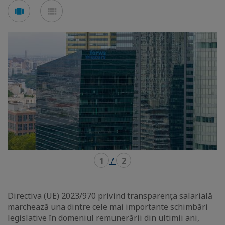
Voir
Voir
en
en
mode
mode
carousel
mosaïque
1
/
2
Directiva (UE) 2023/970 privind transparența salarială
marchează una dintre cele mai importante schimbări
legislative în domeniul remunerării din ultimii ani,