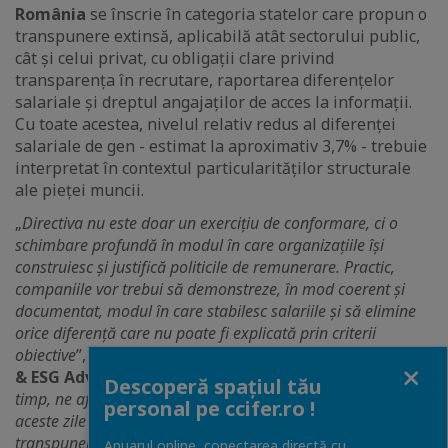
România
se înscrie în categoria statelor care propun o
transpunere extinsă, aplicabilă atât sectorului public,
cât și celui privat, cu obligații clare privind
transparența în recrutare, raportarea diferențelor
salariale și dreptul angajaților de acces la informații.
Cu toate acestea, nivelul relativ redus al diferenței
salariale de gen - estimat la aproximativ 3,7% - trebuie
interpretat în contextul particularităților structurale
ale pieței muncii.
„
Directiva nu este doar un exercițiu de conformare, ci o
schimbare profundă în modul în care organizațiile își
construiesc și justifică politicile de remunerare. Practic,
companiile vor trebui să demonstreze, în mod coerent și
documentat, modul în care stabilesc salariile și să elimine
orice diferență care nu poate fi explicată prin criterii
obiective
”, a declarat
Florina Ilie, Senior Manager, HR
Close
& ESG Advisory, Forvis Mazars în România
. „
În același
Descoperă spațiul tău
timp, ne aflăm într-un moment cheie la nivel local - în
personal pe ccifer.ro !
aceste zile așteptăm publicarea versiunii finale a
transpunerii directivei în legislația din România, ceea ce va
Anuarul online, conectarea directă cu