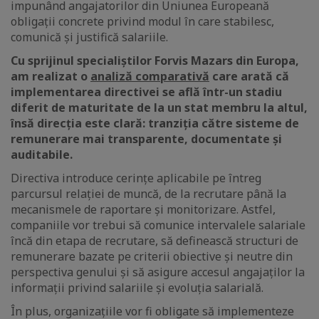
impunând angajatorilor din Uniunea Europeană
obligații concrete privind modul în care stabilesc,
comunică și justifică salariile.
Cu sprijinul specialiștilor Forvis Mazars din Europa,
am realizat o
analiză comparativă
care arată că
implementarea directivei se află într-un stadiu
diferit de maturitate de la un stat membru la altul,
însă direcția este clară: tranziția către sisteme de
remunerare mai transparente, documentate și
auditabile.
Directiva introduce cerințe aplicabile pe întreg
parcursul relației de muncă, de la recrutare până la
mecanismele de raportare și monitorizare. Astfel,
companiile vor trebui să comunice intervalele salariale
încă din etapa de recrutare, să definească structuri de
remunerare bazate pe criterii obiective și neutre din
perspectiva genului și să asigure accesul angajaților la
informații privind salariile și evoluția salarială.
În plus, organizațiile vor fi obligate să implementeze