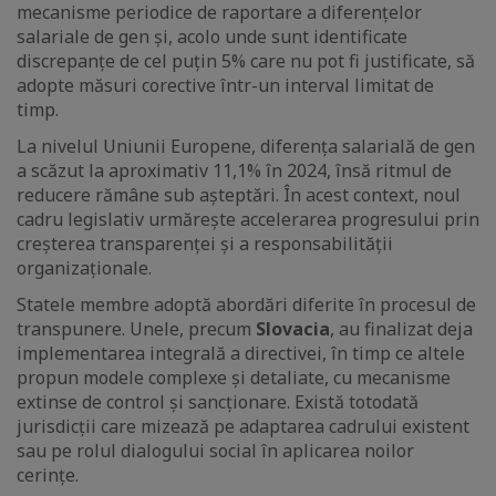
mecanisme periodice de raportare a diferențelor
salariale de gen și, acolo unde sunt identificate
discrepanțe de cel puțin 5% care nu pot fi justificate, să
adopte măsuri corective într-un interval limitat de
timp.
La nivelul Uniunii Europene, diferența salarială de gen
a scăzut la aproximativ 11,1% în 2024, însă ritmul de
reducere rămâne sub așteptări. În acest context, noul
cadru legislativ urmărește accelerarea progresului prin
creșterea transparenței și a responsabilității
organizaționale.
Statele membre adoptă abordări diferite în procesul de
transpunere. Unele, precum
Slovacia
, au finalizat deja
implementarea integrală a directivei, în timp ce altele
propun modele complexe și detaliate, cu mecanisme
extinse de control și sancționare. Există totodată
jurisdicții care mizează pe adaptarea cadrului existent
sau pe rolul dialogului social în aplicarea noilor
cerințe.