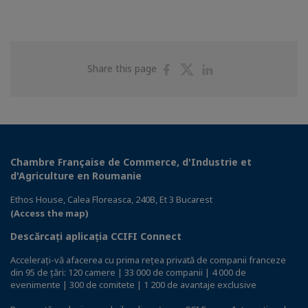
Share
Share
Share
Share this page
on
on
on
Facebook
Twitter
Linkedin
Chambre Française de Commerce, d'Industrie et
d'Agriculture en Roumanie
Ethos House, Calea Floreasca, 240B, Et 3 Bucarest
(Access the map)
Descărcați aplicația CCIFI Connect
Accelerați-vă afacerea cu prima rețea privată de companii franceze
din 95 de țări: 120 camere | 33 000 de companii | 4 000 de
evenimente | 300 de comitete | 1 200 de avantaje exclusive