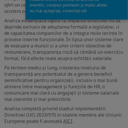
oferi un cadru clar pentru aplicarea noilor cerințe și va
membri, conținut premium și multe altele,
nu mai așteptați, conectaţi-vă!
accelera pregătirea organizațiilor
.”
Analiza evidențiază faptul că impactul directivei nu va
depinde exclusiv de adoptarea formală a legislației, ci
de capacitatea companiilor de a integra noile cerințe în
procese interne funcționale. În lipsa unor sisteme clare
de evaluare a muncii și a unor criterii obiective de
remunerare, transparența riscă să rămână un exercițiu
formal, fără efecte reale asupra echității salariale.
Pe termen mediu și lung, creșterea nivelului de
transparență are potențialul de a genera beneficii
semnificative pentru organizații, inclusiv o mai bună
aliniere între management și funcțiile de HR, o
comunicare mai clară cu angajații și sisteme salariale
mai coerente și mai previzibile.
Analiza completă privind stadiul implementării
Directivei (UE) 2023/970 în statele membre ale Uniunii
Europene poate fi accesată
AICI
.