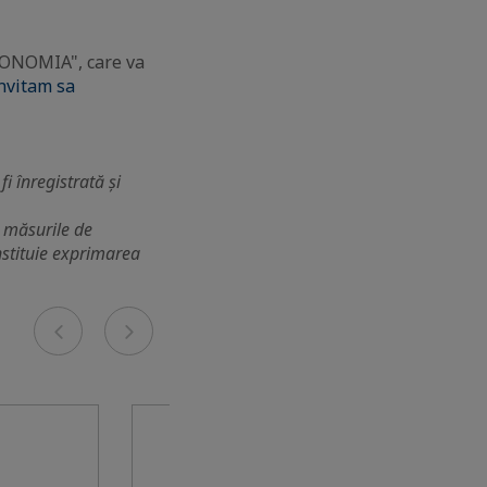
CONOMIA", care va
nvitam sa
i înregistrată și
i măsurile de
nstituie exprimarea
Previous
Next