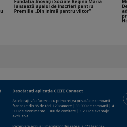
Fundația Inovații Sociale Regina Maria
Mu
lansează apelul de inscrieri pentru
De
cu
Premiile „Din inimă pentru viitor”
ad
pr
He
t
Descărcați aplicația CCIFI Connect
Accelerați-vă afacerea cu prima rețea privată de companii
franceze din 95 de țări: 120 camere | 33 000 de companii | 4
000 de evenimente | 300 de comitete | 1 200 de avantaje
exclusive
Rezervată exclusiv membrilor din rețeaua CCI France-