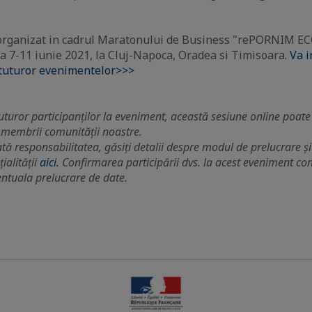
organizat in cadrul Maratonului de Business "rePORNIM E
da 7-11 iunie 2021, la Cluj-Napoca, Oradea si Timisoara.
Va i
 tuturor evenimentelor>>>
turor participanților la eveniment, această sesiune online poate f
 membrii comunității noastre.
tă responsabilitatea, găsiți detalii despre modul de prelucrare ș
ialității
aici.
Confirmarea participării dvs. la acest eveniment co
ntuala prelucrare de date.