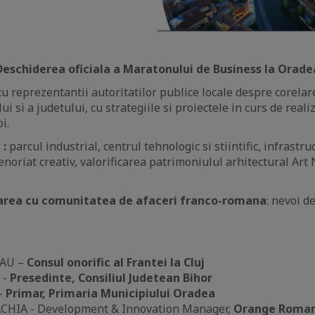
Deschiderea oficiala a Maratonului de Business la Orade
cu reprezentantii autoritatilor publice locale despre corela
i si a judetului, cu strategiile si proiectele in curs de realiza
i.
 :
parcul industrial, centrul tehnologic si stiintific, infrastruc
noriat creativ, valorificarea patrimoniulul arhitectural Art
area cu comunitatea de afaceri franco-romana
: nevoi d
EAU –
Consul onorific al Frantei la Cluj
 -
Presedinte, Consiliul Judetean Bihor
 -
Primar, Primaria Municipiului Oradea
ACHIA - Development & Innovation Manager, ‎
Orange Roman