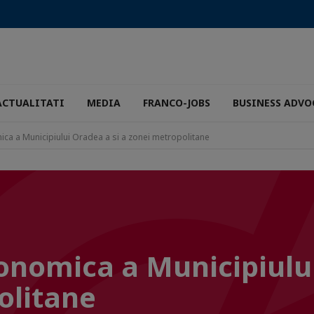
ACTUALITATI
MEDIA
FRANCO-JOBS
BUSINESS ADVO
ica a Municipiului Oradea a si a zonei metropolitane
conomica a Municipiulu
olitane