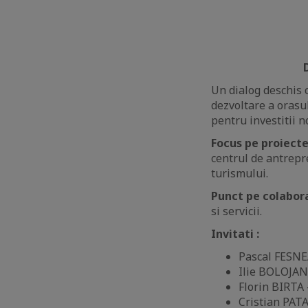
Un dialog deschis 
dezvoltare a orasulu
pentru investitii no
Focus pe proiecte
centrul de antrepre
turismului.
Punct pe colabor
si servicii.
Invitati
:
Pascal FESN
Ilie BOLOJAN
Florin BIRTA
Cristian PAT