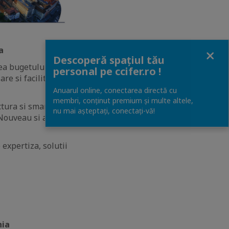
Close
a
Descoperă spațiul tău
rea bugetului de
personal pe ccifer.ro !
re si facilitatile
Anuarul online, conectarea directă cu
membri, conținut premium și multe altele,
tura si smart city,
nu mai așteptați, conectaţi-vă!
 Nouveau si a
e expertiza, solutii
ia