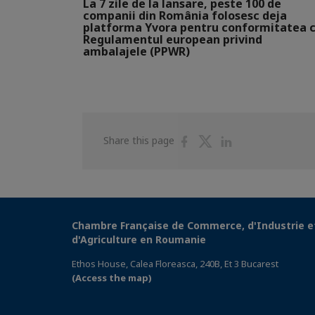
La 7 zile de la lansare, peste 100 de
companii din România folosesc deja
platforma Yvora pentru conformitatea 
Regulamentul european privind
ambalajele (PPWR)
Share
Share
Share
Share this page
on
on
on
Facebook
Twitter
Linkedin
Chambre Française de Commerce, d'Industrie e
d'Agriculture en Roumanie
Ethos House, Calea Floreasca, 240B, Et 3 Bucarest
(Access the map)