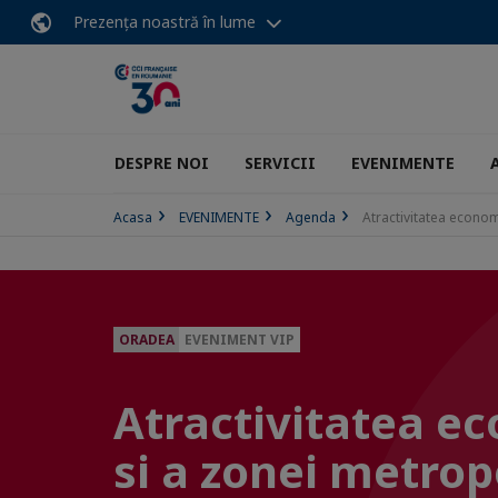
Prezența noastră în lume
DESPRE NOI
SERVICII
EVENIMENTE
Acasa
EVENIMENTE
Agenda
Atractivitatea econom
ORADEA
EVENIMENT VIP
Atractivitatea e
si a zonei metrop