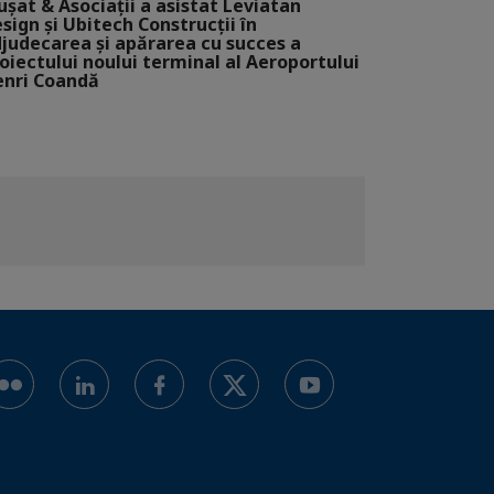
șat & Asociații a asistat Leviatan
sign și Ubitech Construcții în
judecarea și apărarea cu succes a
oiectului noului terminal al Aeroportului
nri Coandă