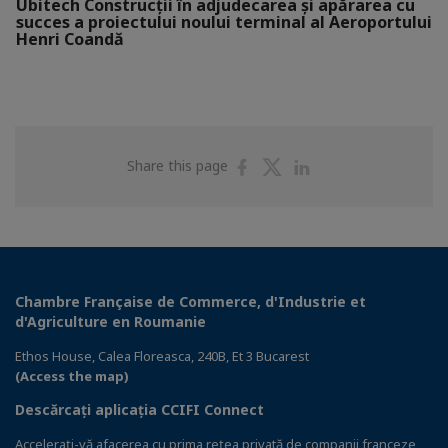
Ubitech Construcții în adjudecarea și apărarea cu
succes a proiectului noului terminal al Aeroportului
Henri Coandă
Share
Share
Share
Share this page
on
on
on
Facebook
Twitter
Linkedin
Chambre Française de Commerce, d'Industrie et
d'Agriculture en Roumanie
Ethos House, Calea Floreasca, 240B, Et 3 Bucarest
(Access the map)
Descărcați aplicația CCIFI Connect
Accelerați-vă afacerea cu prima rețea privată de companii franceze