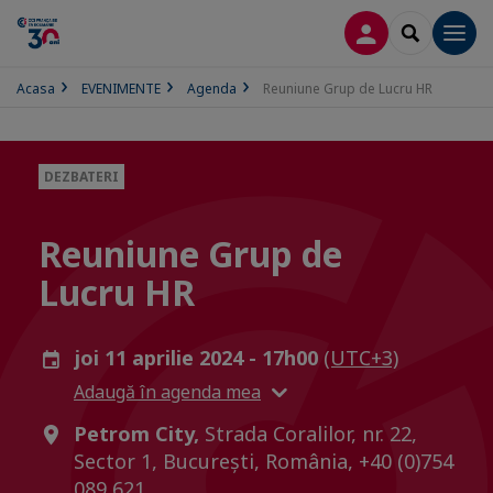
CONECTARE
SEARCH
Men
Acasa
EVENIMENTE
Agenda
Reuniune Grup de Lucru HR
DEZBATERI
Reuniune Grup de
Lucru HR
joi 11 aprilie 2024 - 17h00
(UTC+3)
Adaugă în agenda mea
Petrom City,
Strada Coralilor, nr. 22,
Sector 1, București, România, +40 (0)754
089 621