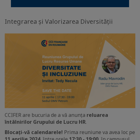
Integrarea și Valorizarea Diversității
CCIFER are bucuria de a vă anunța
reluarea
întâlnirilor Grupului de Lucru HR
.
Blocați-vă calendarele!
Prima reuniune va avea loc pe
11 aprilie 2024
, între orele
17:30 - 19:00
, în campusul