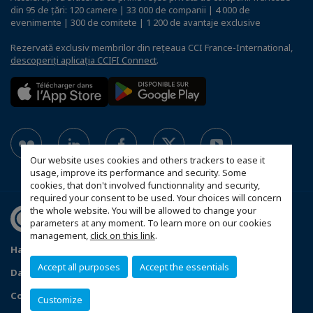
din 95 de țări: 120 camere | 33 000 de companii | 4 000 de
evenimente | 300 de comitete | 1 200 de avantaje exclusive
Rezervată exclusiv membrilor din rețeaua CCI France-International,
descoperiți aplicația CCIFI Connect
.
Our website uses cookies and others trackers to ease it
usage, improve its performance and security. Some
cookies, that don't involved functionnality and security,
required your consent to be used. Your choices will concern
the whole website. You will be allowed to change your
parameters at any moment. To learn more on our cookies
management,
click on this link
.
Harta site-ului
Statut CCIFER
Mentiuni legale
Accept all purposes
Accept the essentials
Date cu caracter personal
FAQ spațiul membrilor
Configure cookies preferences
Customize