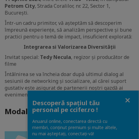
Petrom City
, Strada Coralilor, nr. 22, Sector 1,
București.
Într-un cadru primitor, vă așteptăm să descoperim
împreună experiențe, să analizăm perspective și bune
practici pentru o temă de impact, insuficient explorată:
Integrarea si Valorizarea Diversității
Invitat special:
Tedy Necula
, regizor și producător de
filme
Întâlnirea se va încheia doar după ultimul dialog al
sesiunii de networking și socializare, al cărei suport
gustativ este asigurat de partenerii noștri gazdă ai
evenimentului.
Close
Descoperă spațiul tău
personal pe ccifer.ro !
Modalități de acces
Anuarul online, conectarea directă cu
membri, conținut premium și multe altele,
nu mai așteptați, conectaţi-vă!