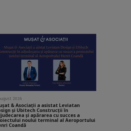
august 2026
șat & Asociații a asistat Leviatan
sign și Ubitech Construcții în
judecarea și apărarea cu succes a
oiectului noului terminal al Aeroportului
nri Coandă