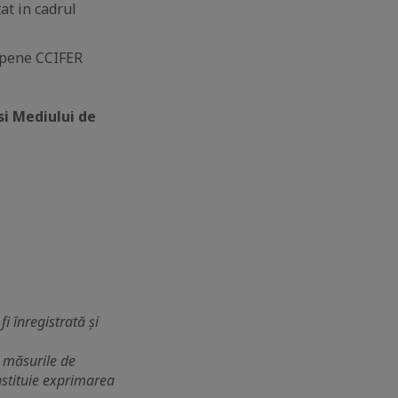
tat in cadrul
opene CCIFER
si Mediului de
i înregistrată și
i măsurile de
nstituie exprimarea