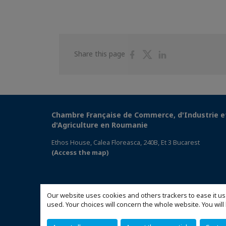
Share
Share
Share
Share this page
on
on
on
Facebook
Twitter
Linkedin
Chambre Française de Commerce, d'Industrie e
d'Agriculture en Roumanie
Ethos House, Calea Floreasca, 240B, Et 3 Bucarest
(Access the map)
Our website uses cookies and others trackers to ease it us
used. Your choices will concern the whole website. You w