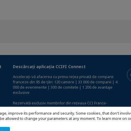
t
Descărcați aplicația CCIFI Connect
Accelerați-vă afacerea cu prima rețea privată de companii
franceze din 95 de țări: 120 camere | 33 000 de companii | 4
000 de evenimente | 300 de comitete | 1 200 de avantaje
exclusive
Rezervată exclusiv membrilor din rețeaua CCI France-
International,
descoperiți aplicația CCIFI Connect
.
age, improve its performance and security. Some cookies, that don't involv
ill be allowed to change your parameters at any moment. To learn more on