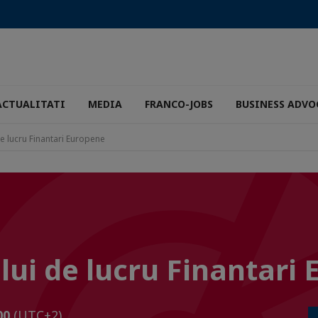
ACTUALITATI
MEDIA
FRANCO-JOBS
BUSINESS ADVO
e lucru Finantari Europene
ui de lucru Finantari
h00
(UTC+2)