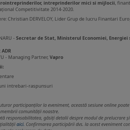
rointreprinderilor, intreprinderilor mici si mijlocii
, finan
țional Competitivitate 2014-2020.
ere: Christian DERVELOY, Lider Grup de lucru Finantari Eur
INARU -
Secretar de Stat, Ministerul Economiei, Energiei 
t
ADR
U - Managing Partner,
Vapro
i:
entare
uni intrebari-raspunsuri
turor participanților la eveniment, această sesiune online poate f
 membrii comunității noastre.
tă responsabilitatea, găsiți detalii despre modul de prelucrare ș
ialității
aici.
Confirmarea participării dvs. la acest eveniment co