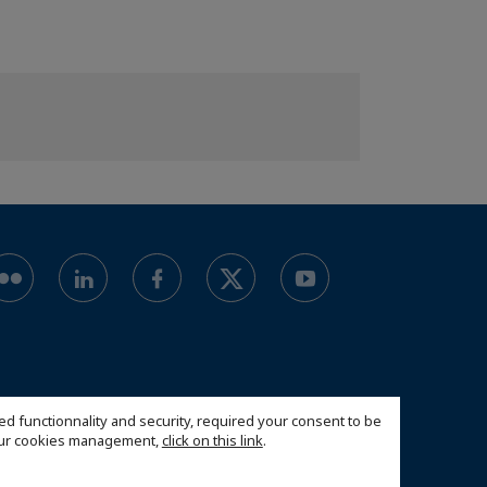
ed functionnality and security, required your consent to be
 our cookies management,
click on this link
.