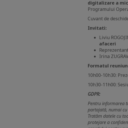
digitalizare a mic
Programului Opera
Cuvant de deschid
Invitati:
Liviu ROGOJ
afaceri
Reprezentan
Irina ZUGRAV
Formatul reuniuni
10h00-10h30: Prez
10h30-11h00: Sesi
GDPR:
Pentru informarea tu
partajată, numai cu
Tratăm datele cu toa
protejare a confidenț