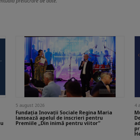
ntuala prelucrare de date.
5 august 2026
4 
Fundația Inovații Sociale Regina Maria
Mu
lansează apelul de inscrieri pentru
De
cu
Premiile „Din inimă pentru viitor”
ad
pr
He