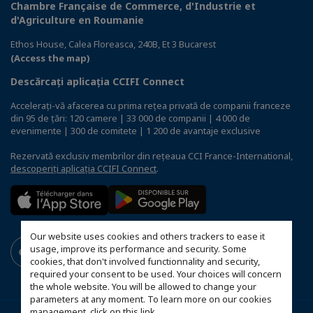
Chambre Française de Commerce, d'Industrie et
d'Agriculture en Roumanie
Ethos House, Calea Floreasca, 240B, Et 3 Bucarest
(Access the map)
Descărcați aplicația CCIFI Connect
Accelerați-vă afacerea cu prima rețea privată de companii franceze
din 95 de țări: 120 camere | 33 000 de companii | 4 000 de
evenimente | 300 de comitete | 1 200 de avantaje exclusive
Rezervată exclusiv membrilor din rețeaua CCI France-International,
descoperiți aplicația CCIFI Connect
.
Our website uses cookies and others trackers to ease it
usage, improve its performance and security. Some
cookies, that don't involved functionnality and security,
required your consent to be used. Your choices will concern
the whole website. You will be allowed to change your
parameters at any moment. To learn more on our cookies
management,
click on this link
.