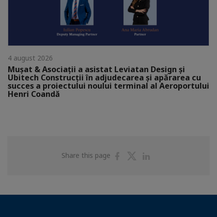
4 august 2026
Mușat & Asociații a asistat Leviatan Design și
Ubitech Construcții în adjudecarea și apărarea cu
succes a proiectului noului terminal al Aeroportului
Henri Coandă
Share
Share
Share
Share this page
on
on
on
Facebook
Twitter
Linkedin