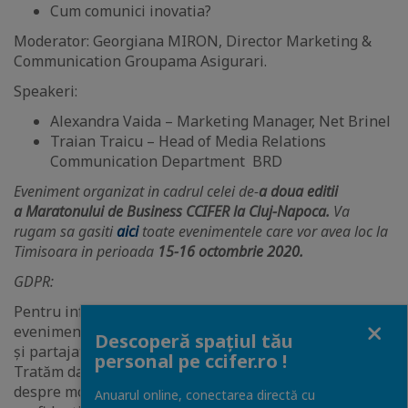
Cum comunici inovatia?
Moderator: Georgiana MIRON, Director Marketing &
Communication Groupama Asigurari.
Speakeri:
Alexandra Vaida – Marketing Manager, Net Brinel
Traian Traicu – Head of Media Relations
Communication Department BRD
Eveniment organizat in cadrul celei de-
a doua editii
a Maratonului de Business CCIFER la Cluj-Napoca.
Va
rugam sa gasiti
aici
toate evenimentele care vor avea loc la
Timisoara in perioada
15-16 octombrie 2020.
GDPR:
Pentru informarea tuturor participanților la
Close
eveniment, această sesiune online poate fi înregistrată
Descoperă spațiul tău
și partajată, numai cu membrii comunității noastre.
personal pe ccifer.ro !
Tratăm datele cu toată responsabilitatea, găsiți detalii
despre modul de prelucrare și măsurile de protejare a
Anuarul online, conectarea directă cu