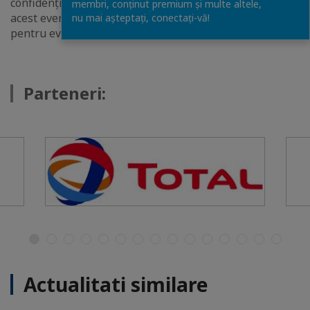
confidențialității
aici.
Confirmarea participării dvs. la
membri, conținut premium și multe altele,
acest eveniment constituie exprimarea acordului
nu mai așteptați, conectaţi-vă!
pentru eventuala prelucrare de date.
Parteneri:
Actualitati similare