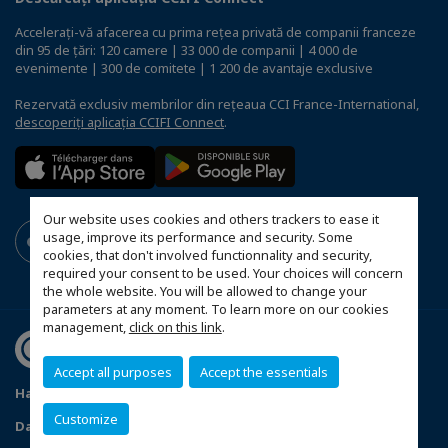
Accelerați-vă afacerea cu prima rețea privată de companii franceze
din 95 de țări: 120 camere | 33 000 de companii | 4 000 de
evenimente | 300 de comitete | 1 200 de avantaje exclusive
Rezervată exclusiv membrilor din rețeaua CCI France-International,
descoperiți aplicația CCIFI Connect
.
Our website uses cookies and others trackers to ease it
usage, improve its performance and security. Some
cookies, that don't involved functionnality and security,
required your consent to be used. Your choices will concern
the whole website. You will be allowed to change your
parameters at any moment. To learn more on our cookies
management,
click on this link
.
Accept all purposes
Accept the essentials
Harta site-ului
Statut CCIFER
Mentiuni legale
Customize
Date cu caracter personal
FAQ spațiul membrilor