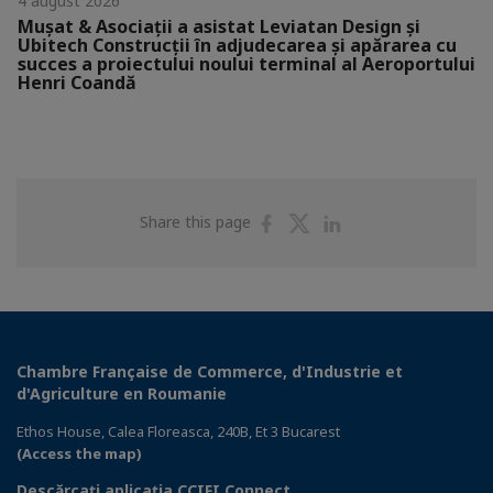
4 august 2026
Mușat & Asociații a asistat Leviatan Design și
Ubitech Construcții în adjudecarea și apărarea cu
succes a proiectului noului terminal al Aeroportului
Henri Coandă
Share
Share
Share
Share this page
on
on
on
Facebook
Twitter
Linkedin
Chambre Française de Commerce, d'Industrie et
d'Agriculture en Roumanie
Ethos House, Calea Floreasca, 240B, Et 3 Bucarest
(Access the map)
Descărcați aplicația CCIFI Connect