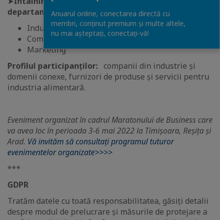
➤
Intâlniri B2B prestabilite cu reprezentanții
departamentelor
Anuarul online, conectarea directă cu
membri, conținut premium și multe altele,
Industrial
nu mai așteptați, conectaţi-vă!
Comercial
Marketing
Profilul participanților:
companii din industrie și
domenii conexe, furnizori de produse și servicii pentru
industria alimentară.
Eveniment organizat în cadrul Maratonului de Business care
va avea loc în perioada 3-6 mai 2022 la Timișoara, Reșița și
Arad.
Vă invităm să consultați programul tuturor
evenimentelor organizate>>>>
***
GDPR
Tratăm datele cu toată responsabilitatea, găsiți detalii
despre modul de prelucrare și măsurile de protejare a