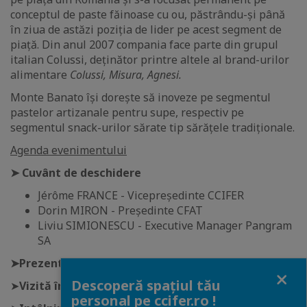
conceptul de paste făinoase cu ou, păstrându-și până
în ziua de astăzi poziția de lider pe acest segment de
piață. Din anul 2007 compania face parte din grupul
italian Colussi, deținător printre altele al brand-urilor
alimentare
Colussi, Misura, Agnesi.
Monte Banato își dorește să inoveze pe segmentul
pastelor artizanale pentru supe, respectiv pe
segmentul snack-urilor sărate tip sărățele tradiționale.
Agenda evenimentului
➤ Cuvânt de deschidere
Jérôme FRANCE - Vicepreședinte CCIFER
Dorin MIRON - Președinte CFAT
Liviu SIMIONESCU - Executive Manager Pangram
SA
➤Prezentare tehnică
Close
Descoperă spațiul tău
➤
Vizită în zona de producție
personal pe ccifer.ro !