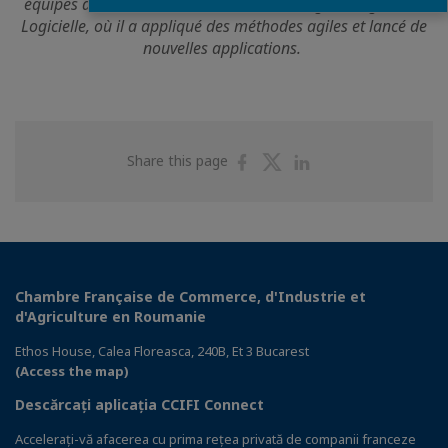
équipes diverses. Avant cela, il a été Manager d'Ingénierie
Logicielle, où il a appliqué des méthodes agiles et lancé de
nouvelles applications.
Share
Share
Share
Share this page
on
on
on
Facebook
Twitter
Linkedin
Chambre Française de Commerce, d'Industrie et
d'Agriculture en Roumanie
Ethos House, Calea Floreasca, 240B, Et 3 Bucarest
(Access the map)
Descărcați aplicația CCIFI Connect
Accelerați-vă afacerea cu prima rețea privată de companii franceze