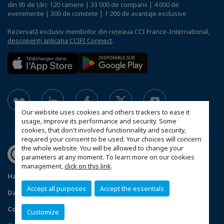
din 95 de țări: 120 camere | 33 000 de companii | 4 000 de
evenimente | 300 de comitete | 1 200 de avantaje exclusive
Rezervată exclusiv membrilor din rețeaua CCI France-International,
descoperiți aplicația CCIFI Connect
.
Our website uses cookies and others trackers to ease it
usage, improve its performance and security. Some
cookies, that don't involved functionnality and security,
required your consent to be used. Your choices will concern
the whole website. You will be allowed to change your
parameters at any moment. To learn more on our cookies
management,
click on this link
.
Harta site-ului
Statut CCIFER
Mentiuni legale
Accept all purposes
Accept the essentials
Date cu caracter personal
FAQ spațiul membrilor
Configure cookies preferences
Customize