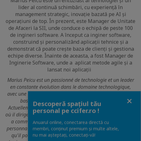
Marius Peicu este un entuziast al tehnologiei și un
lider al continuă schimbări, cu experiență în
management strategic, inovație bazată pe AI și
operațiuni de top. În prezent, este Manager de Unitate
de Afaceri la SII, unde conduce o echipă de peste 100
de ingineri software. A început ca inginer software,
construind și personalizând aplicații tehnice și a
demonstrat că poate crește baza de clienți și gestiona
echipe diverse. Înainte de aceasta, a fost Manager de
Inginerie Software, unde a aplicat metode agile și a
lansat noi aplicații
Marius Peicu est un passionné de technologie et un leader
en constante évolution dans le domaine technologique,
avec une expérience en gestion stratégique, en innovation
Close
basée sur l'IA et en opérations de haut niveau.
Descoperă spațiul tău
Actuellement, il est Manager de l'Unité d'Affaires chez SII,
personal pe ccifer.ro !
où il dirige une équipe de plus de 100 ingénieurs logiciels. Il
a commencé comme ingénieur logiciel, construisant et
Anuarul online, conectarea directă cu
personnalisant des applications techniques, et a démontré
membri, conținut premium și multe altele,
nu mai așteptați, conectaţi-vă!
qu'il pouvait augmenter la base de clients et gérer des