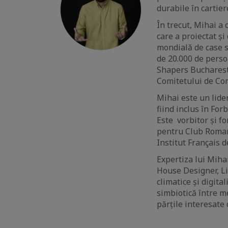
durabile în cartie
În trecut, Mihai a
care a proiectat ș
mondială de case s
de 20.000 de perso
Shapers Bucharest
Comitetului de Com
Mihai este un lider
fiind inclus în Fo
Este vorbitor și f
pentru Club Roman
Institut Français 
Expertiza lui Miha
House Designer, Li
climatice și digita
simbiotică între m
părțile interesate 