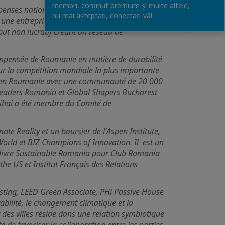
membri, conținut premium și multe altele,
enses nationales et internationales,
nu mai așteptați, conectaţi-vă!
 une entreprise qui accélère la transformation
 but non lucratif créant un réseau de
écompensée de Roumanie en matière de durabilité
our la compétition mondiale la plus importante
ité en Roumanie avec une communauté de 20 000
 Leaders Romania et Global Shapers Bucharest
ihai a été membre du Comité de
te Reality et un boursier de l'Aspen Institute,
orld et BIZ Champions of Innovation. Il est un
le livre Sustainable Romania pour Club Romania
e US et Institut Français des Relations
vesting, LEED Green Associate, PHi Passive House
urabilité, le changement climatique et la
 des villes réside dans une relation symbiotique