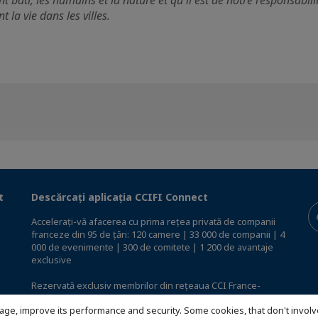
 bâti, les humains et la nature et qu'il est de notre responsabilit
 la vie dans les villes.
t
Descărcați aplicația CCIFI Connect
Accelerați-vă afacerea cu prima rețea privată de companii
franceze din 95 de țări: 120 camere | 33 000 de companii | 4
000 de evenimente | 300 de comitete | 1 200 de avantaje
exclusive
Rezervată exclusiv membrilor din rețeaua CCI France-
International,
descoperiți aplicația CCIFI Connect
.
age, improve its performance and security. Some cookies, that don't involv