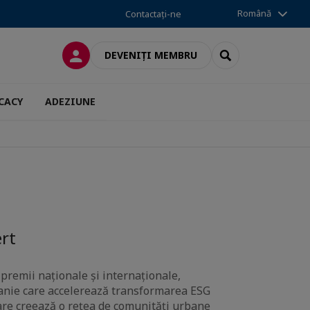
Română
Contactați-ne
CONECTARE
SEARCH
DEVENIȚI MEMBRU
CACY
ADEZIUNE
rt
 premii naționale și internaționale,
panie care accelerează transformarea ESG
care creează o rețea de comunități urbane