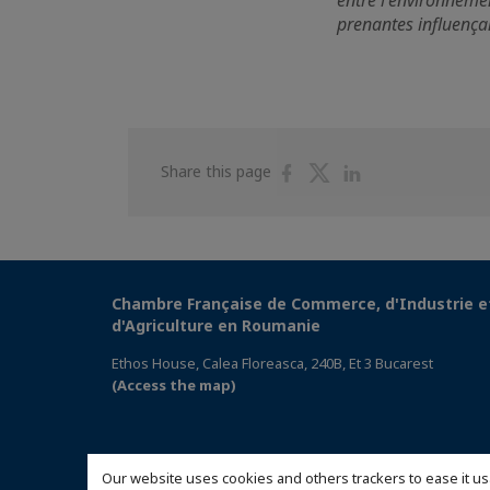
entre l'environnement
prenantes influençant
Share
Share
Share
Share this page
on
on
on
Facebook
Twitter
Linkedin
Chambre Française de Commerce, d'Industrie e
d'Agriculture en Roumanie
Ethos House, Calea Floreasca, 240B, Et 3 Bucarest
(Access the map)
Our website uses cookies and others trackers to ease it us