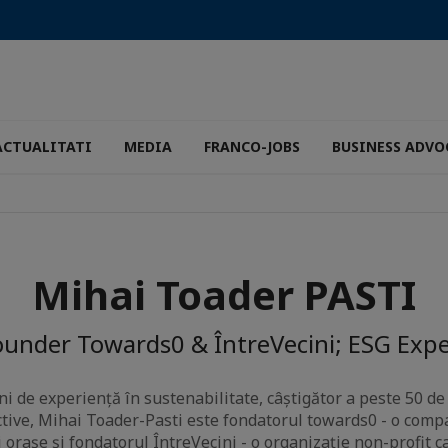
ACTUALITATI
MEDIA
FRANCO-JOBS
BUSINESS ADVO
Mihai Toader PASTI
ounder Towards0 & ÎntreVecini; ESG Expe
ni de experiență în sustenabilitate, câștigător a peste 50 de
ective, Mihai Toader-Pasti este fondatorul towards0 - o com
 orașe și fondatorul ÎntreVecini - o organizație non-profit 