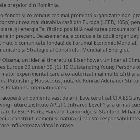
rele orașelor din România.
 co-fondat și co-condus cea mai premiată organizație non-pro
i construit cea mai durabilă casă din Europa (LEED, 105p) p
olare, și energiaTa, făcând posibilă realitatea prosumatori
ane în prezent. De asemenea, a condus alte două organizați
 Hub, o comunitate fondată de Forumul Economic Mondial. T
unicare și Strategie al Consiliului Mondial al Energiei.
 Obama, un lider al tineretului Eisenhower, un lider al Clima
rbes Europe 30 under 30, JCI 10 Outstanding Young Persons o
ormator experimentat care a co-autorizat mai multe cărți și
ia Publishing House, susținută de Konrad Adenauer Stiftun
des Relations Internationales.
i acoperă un domeniu vast de arii. Este certificat CFA ESG I
ving Future Institute AP, ITC Infrared Level 1 și a urmat cu
lizare la ESCP Paris, Harvard, Cambridge și Stanford. Mihai cr
ediul construit, oameni și natură și că este responsabilita
care influențează viața în orașe.