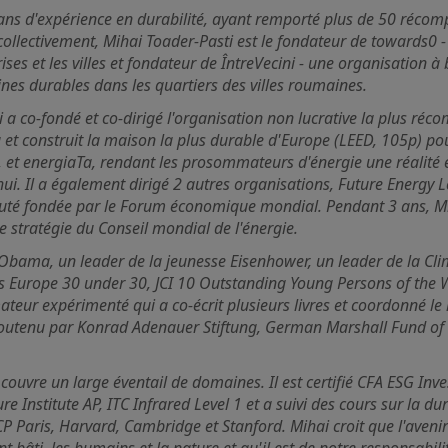
ans d'expérience en durabilité, ayant remporté plus de 50 récomp
collectivement, Mihai Toader-Pasti est le fondateur de towards0 -
ises et les villes et fondateur de ÎntreVecini - une organisation à
s durables dans les quartiers des villes roumaines.
i a co-fondé et co-dirigé l'organisation non lucrative la plus r
u et construit la maison la plus durable d'Europe (LEED, 105p) p
, et energiaTa, rendant les prosommateurs d'énergie une réal
ui. Il a également dirigé 2 autres organisations, Future Energy
é fondée par le Forum économique mondial. Pendant 3 ans, M
 stratégie du Conseil mondial de l'énergie.
Obama, un leader de la jeunesse Eisenhower, un leader de la Clima
s Europe 30 under 30, JCI 10 Outstanding Young Persons of the W
mateur expérimenté qui a co-écrit plusieurs livres et coordonné 
outenu par Konrad Adenauer Stiftung, German Marshall Fund of th
 couvre un large éventail de domaines. Il est certifié CFA ESG In
re Institute AP, ITC Infrared Level 1 et a suivi des cours sur la d
P Paris, Harvard, Cambridge et Stanford. Mihai croit que l'avenir