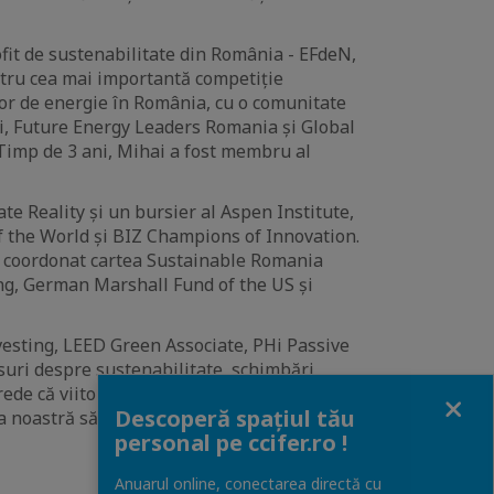
fit de sustenabilitate din România - EFdeN,
entru cea mai importantă competiție
lor de energie în România, cu o comunitate
i, Future Energy Leaders Romania și Global
imp de 3 ani, Mihai a fost membru al
te Reality și un bursier al Aspen Institute,
f the World și BIZ Champions of Innovation.
 a coordonat cartea Sustainable Romania
g, German Marshall Fund of the US și
nvesting, LEED Green Associate, PHi Passive
rsuri despre sustenabilitate, schimbări
ede că viitorul orașelor rezidă într-o relație
Close
Descoperă spațiul tău
tea noastră să promovăm colaborarea între
personal pe ccifer.ro !
Anuarul online, conectarea directă cu