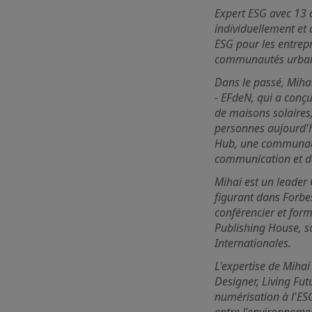
Expert ESG avec 13 
individuellement et 
ESG pour les entrepr
communautés urbaine
Dans le passé, Miha
- EFdeN, qui a conç
de maisons solaires
personnes aujourd'h
Hub, une communaut
communication et de
Mihai est un leader 
figurant dans Forbe
conférencier et for
Publishing House, s
Internationales.
L'expertise de Mihai
Designer, Living Futu
numérisation à l'ESC