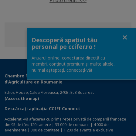
Photo credit >>>
Close
Share
Share
Share
Share this page
Descoperă spațiul tău
on
on
on
personal pe ccifer.ro !
Facebook
Twitter
Linkedin
Anuarul online, conectarea directă cu
membri, conținut premium și multe altele,
nu mai așteptați, conectaţi-vă!
Chambre Française de Commerce, d'Industrie et
d'Agriculture en Roumanie
Ethos House, Calea Floreasca, 240B, Et 3 Bucarest
(Access the map)
Descărcați aplicația CCIFI Connect
Accelerați-vă afacerea cu prima rețea privată de companii franceze
din 95 de țări: 120 camere | 33 000 de companii | 4 000 de
evenimente | 300 de comitete | 1 200 de avantaje exclusive