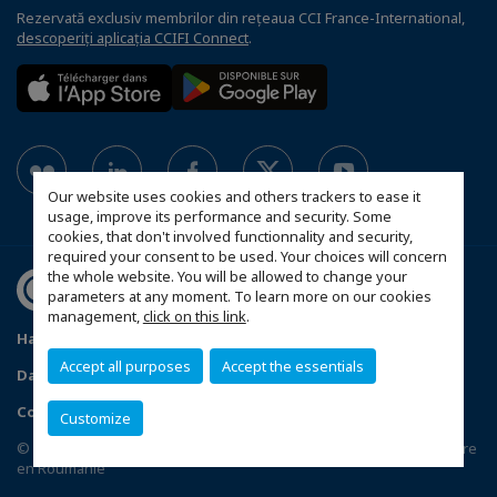
Rezervată exclusiv membrilor din rețeaua CCI France-International,
descoperiți aplicația CCIFI Connect
.
Our website uses cookies and others trackers to ease it
usage, improve its performance and security. Some
cookies, that don't involved functionnality and security,
required your consent to be used. Your choices will concern
the whole website. You will be allowed to change your
parameters at any moment. To learn more on our cookies
management,
click on this link
.
Harta site-ului
Statut CCIFER
Mentiuni legale
Accept all purposes
Accept the essentials
Date cu caracter personal
FAQ spațiul membrilor
Configure cookies preferences
Customize
© 2026 Chambre Française de Commerce, d'Industrie et d'Agriculture
en Roumanie