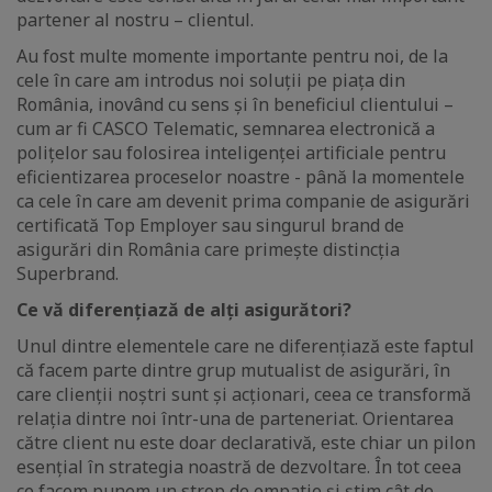
partener al nostru – clientul.
Au fost multe momente importante pentru noi, de la
cele în care am introdus noi soluții pe piața din
România, inovând cu sens și în beneficiul clientului –
cum ar fi CASCO Telematic, semnarea electronică a
polițelor sau folosirea inteligenței artificiale pentru
eficientizarea proceselor noastre - până la momentele
ca cele în care am devenit prima companie de asigurări
certificată Top Employer sau singurul brand de
asigurări din România care primește distincția
Superbrand.
Ce vă diferențiază de alți asigurători?
Unul dintre elementele care ne diferențiază este faptul
că facem parte dintre grup mutualist de asigurări, în
care clienții noștri sunt și acționari, ceea ce transformă
relația dintre noi într-una de parteneriat. Orientarea
către client nu este doar declarativă, este chiar un pilon
esențial în strategia noastră de dezvoltare. În tot ceea
ce facem punem un strop de empatie și știm cât de