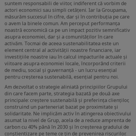
suntem responsabili de viitor, indiferent că vorbim de
actori economici sau simpli cetățeni. Iar la Groupama,
măsurăm succesul în cifre, dar și în contribuția pe care
o avem la binele comun. Am perceput performanța
noastră economică ca pe un impact pozitiv semnificativ
asupra economiei, dar și a comunităților în care
activăm. Tocmai de aceea sustenabilitatea este un
element central al activității noastre financiare, iar
investițiile noastre iau în calcul impacturile actuale și
viitoare asupra economiei locale, încorporând criterii
de mediu, social și guvernanță - un lucru esențial
pentru creșterea sustenabilă, esențial pentru noi.
Am dezvoltat o strategie aliniată principiilor Grupului
din care facem parte, strategia bazată pe două axe
principale: creștere sustenabilă și preferința clienților,
construind un parteneriat bazat pe proximitate și
solidaritate. Ne implicăm activ în atingerea obiectivului
asumat la nivel de Grup, acela de a reduce amprenta de
carbon cu 40% până în 2030 și în creșterea gradului de
conștientizare pe teme ce țin de prevenirea riscurilor.