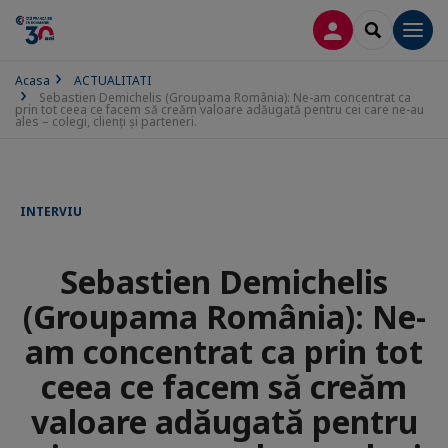
CONECTARE
SEARCH
Men
Acasa
ACTUALITATI
Sebastien Demichelis (Groupama România): Ne-am concentrat ca
prin tot ceea ce facem să creăm valoare adăugată pentru cei care ne-au
ales – colegi, clienți și parteneri.
INTERVIU
Sebastien Demichelis
(Groupama România): Ne-
am concentrat ca prin tot
ceea ce facem să creăm
valoare adăugată pentru