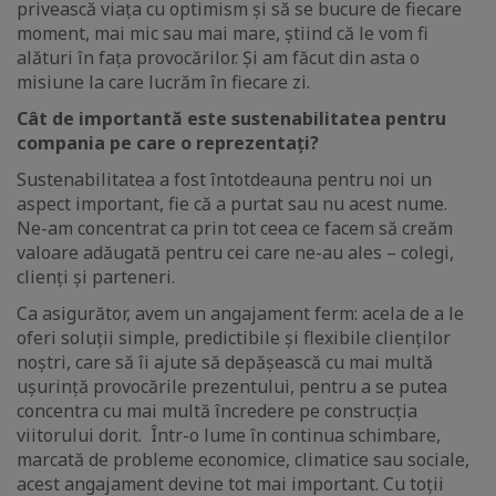
privească viața cu optimism și să se bucure de fiecare
moment, mai mic sau mai mare, știind că le vom fi
alături în fața provocărilor. Și am făcut din asta o
misiune la care lucrăm în fiecare zi.
Cât de importantă este sustenabilitatea pentru
compania pe care o reprezentați?
Sustenabilitatea a fost întotdeauna pentru noi un
aspect important, fie că a purtat sau nu acest nume.
Ne-am concentrat ca prin tot ceea ce facem să creăm
valoare adăugată pentru cei care ne-au ales – colegi,
clienți și parteneri.
Ca asigurător, avem un angajament ferm: acela de a le
oferi soluții simple, predictibile și flexibile clienților
noștri, care să îi ajute să depășească cu mai multă
ușurință provocările prezentului, pentru a se putea
concentra cu mai multă încredere pe construcția
viitorului dorit. Într-o lume în continua schimbare,
marcată de probleme economice, climatice sau sociale,
acest angajament devine tot mai important. Cu toții