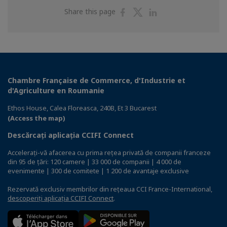
Share
Share
Share
Share this page
on
on
on
Facebook
Twitter
Linkedin
Chambre Française de Commerce, d'Industrie et
d'Agriculture en Roumanie
Ethos House, Calea Floreasca, 240B, Et 3 Bucarest
(Access the map)
Descărcați aplicația CCIFI Connect
Accelerați-vă afacerea cu prima rețea privată de companii franceze
din 95 de țări: 120 camere | 33 000 de companii | 4 000 de
evenimente | 300 de comitete | 1 200 de avantaje exclusive
Rezervată exclusiv membrilor din rețeaua CCI France-International,
descoperiți aplicația CCIFI Connect
.