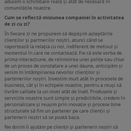
aducem o schimbare reală și atât de necesară în
comunitățile noastre.
Cum se reflectă misiunea companiei în activitatea
de zi cu zi?
În fiecare zi ne propunem să depășim așteptările
clienților și partnerilor noștri, atunci când se
raportează la relația cu noi, indiferent de motivul și
momentul în care ne contactează. Fie că este vorba de
prima interacțiune, de reînnoirea unei polițe sau chiar
de un proces de constatare a unei daune, anticipăm și
venim în întâmpinarea nevoilor clienților și
partenerilor noștri. Investim mult atât în procesele de
business, cât și în echipele noastre, pentru a reuși să
livrăm calitate la un nivel atât de înalt. Produsele și
serviciile noastre sunt simple și predictibile, credem în
personalizare și reușim prin inovație și procese bine
structurate să fim un partener pe care clienții și
partenerii noștri să se poată baza.
Ne dorim îi ajutăm pe clienții și partenerii noștri să