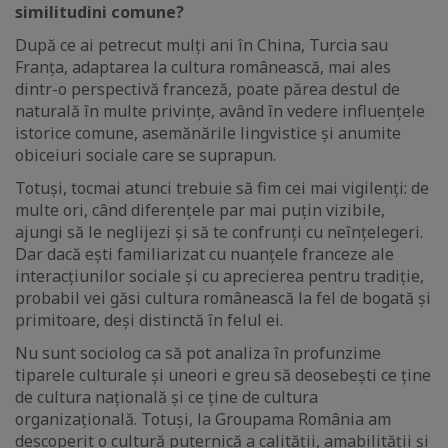
similitudini comune?
După ce ai petrecut mulți ani în China, Turcia sau
Franța, adaptarea la cultura românească, mai ales
dintr-o perspectivă franceză, poate părea destul de
naturală în multe privințe, având în vedere influențele
istorice comune, asemănările lingvistice și anumite
obiceiuri sociale care se suprapun.
Totuși, tocmai atunci trebuie să fim cei mai vigilenți: de
multe ori, când diferențele par mai puțin vizibile,
ajungi să le neglijezi și să te confrunți cu neînțelegeri.
Dar dacă ești familiarizat cu nuanțele franceze ale
interacțiunilor sociale și cu aprecierea pentru tradiție,
probabil vei găsi cultura românească la fel de bogată și
primitoare, deși distinctă în felul ei.
Nu sunt sociolog ca să pot analiza în profunzime
tiparele culturale și uneori e greu să deosebești ce ține
de cultura națională și ce ține de cultura
organizațională. Totuși, la Groupama România am
descoperit o cultură puternică a calității, amabilității și