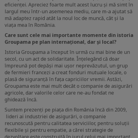
eficienței. Apreciez foarte mult acest lucru și mă simt în
largul meu într-un asemenea mediu, care m-a ajutat să
mă adaptez rapid atât la noul loc de muncă, cât și la
viața mea în România.
Care sunt cele mai importante momente din istoria
Groupama pe plan internațional, dar și local?
Istoria Groupama a început în urmă cu mai bine de un
secol, cu un act de solidaritate. Înțelegând că doar
împreună pot depăși mai ușor neprevăzutul, un grup
de fermieri francezi a creat fonduri mutuale locale, o
plasă de siguranță în fața capriciilor vremii. Astăzi,
Groupama este mai mult decât o companie de asigurări
agricole, dar valorile celor care ne-au fondat ne
ghidează încă.
Suntem prezenți pe piața din România încă din 2009,
lideri ai industriei de asigurări, o companie
recunoscută pentru calitatea serviciilor, pentru soluții
flexibile și pentru empatie, a cărei strategie de
dezvoltare este construită în jurul celui mai important