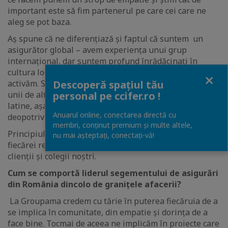
important este să fim partenerul pe care cei care ne
aleg se pot baza.
Aș spune că ne diferențiază și faptul că suntem un
asigurător global – avem experiența unui grup
internațional, dar suntem profund înrădăcinați în
cultura locală și implicați în comunitățile în care
Close
Descoperă spațiul tău
activăm. Suntem flexibili, solidari și mereu aproape
personal pe ccifer.ro !
unii de alții, o calitate ușor recognoscibilă a popoarelor
latine, așa cum sunt cel francez și cel român,
Anuarul online, conectarea directă cu
deopotrivă.
membri, conținut premium și multe altele,
Principiul solidarității, al responsabilității sunt baza
nu mai așteptați, conectaţi-vă!
fiecărei relații pe care o construim – cu partenerii,
clienții și colegii noștri.
Cum se comportă liderul segementului de asigurări
din România dincolo de granițele afacerii?
La Groupama credem cu tărie în puterea fiecăruia de a
se implica în comunitate, din empatie și dorința de a
face bine. Tocmai de aceea ne implicăm în proiecte care