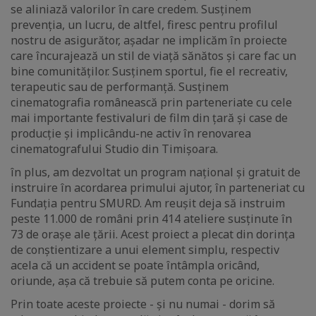
se aliniază valorilor în care credem. Susținem
prevenția, un lucru, de altfel, firesc pentru profilul
nostru de asigurător, așadar ne implicăm în proiecte
care încurajează un stil de viață sănătos și care fac un
bine comunităților. Susținem sportul, fie el recreativ,
terapeutic sau de performanță. Susținem
cinematografia românească prin parteneriate cu cele
mai importante festivaluri de film din țară și case de
producție și implicându-ne activ în renovarea
cinematografului Studio din Timișoara.
în plus, am dezvoltat un program național și gratuit de
instruire în acordarea primului ajutor, în parteneriat cu
Fundația pentru SMURD. Am reușit deja să instruim
peste 11.000 de români prin 414 ateliere susținute în
73 de orașe ale țării. Acest proiect a plecat din dorința
de conștientizare a unui element simplu, respectiv
acela că un accident se poate întâmpla oricând,
oriunde, așa că trebuie să putem conta pe oricine.
Prin toate aceste proiecte - și nu numai - dorim să