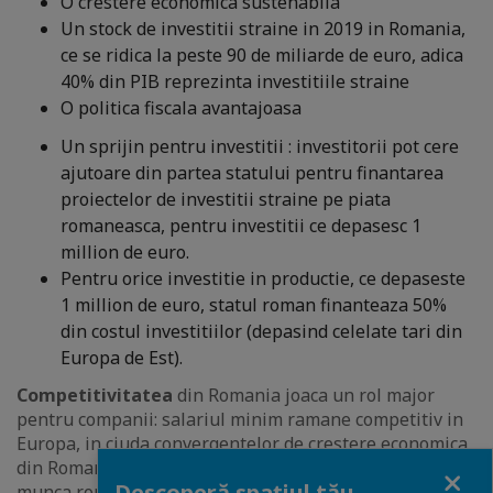
O crestere economica sustenabila
Un stock de investitii straine in 2019 in Romania,
ce se ridica la peste 90 de miliarde de euro, adica
40% din PIB reprezinta investitiile straine
O politica fiscala avantajoasa
Un sprijin pentru investitii : investitorii pot cere
ajutoare din partea statului pentru finantarea
proiectelor de investitii straine pe piata
romaneasca, pentru investitii ce depasesc 1
million de euro.
Pentru orice investitie in productie, ce depaseste
1 million de euro, statul roman finanteaza 50%
din costul investitiilor (depasind celelate tari din
Europa de Est).
Competitivitatea
din Romania joaca un rol major
pentru companii: salariul minim ramane competitiv in
Europa, in ciuda convergentelor de crestere economica
din Romania cu restul economiilor europene. Forta de
Close
Descoperă spațiul tău
munca romaneasca este bine instruita, vorbeste mai