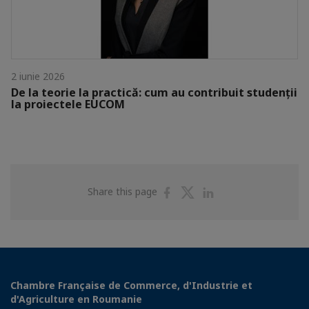
2 iunie 2026
De la teorie la practică: cum au contribuit studenții
la proiectele EUCOM
Share
Share
Share
Share this page
on
on
on
Facebook
Twitter
Linkedin
Chambre Française de Commerce, d'Industrie et
d'Agriculture en Roumanie