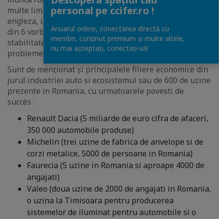
personal pe ccifer.ro !
multe limbi straine (aproape toti studentii vorbesc
engleza, un student din 4 vorbeste franceza, 1 student
Anuarul online, conectarea directă cu
din 6 vorbeste spaniola). Fara a lasa la o parte
membri, conținut premium și multe altele,
stabilitatea cursului de schimb si al inflatiei, in ciuda
nu mai așteptați, conectaţi-vă!
problemelor economice.
Sunt de menționat și principalele filiere economice din
jurul industriei auto si ecosistemul sau de 600 de uzine
prezente in Romania, cu urmatoarele povesti de
succès :
Renault Dacia (5 miliarde de euro cifra de afaceri,
350 000 automobile produse)
Michelin (trei uzine de fabrica de anvelope si de
corzi metalice, 5000 de persoane in Romania)
Faurecia (5 uzine in Romania si aproape 4000 de
angajati)
Valeo (doua uzine de 2000 de angajati in Romania,
o uzina la Timisoara pentru producerea
sistemelor de iluminat pentru automobile si o