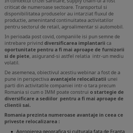
In contextul crizei sanitare, supply chain-ul a fost
criticat de numeroase sectoare. Transportul si
disponibilitatea produselor au intarziat fluxul de
productie, amenintand continuitatea activitatilor
pentru sectorul de retail, agroalimentar si automobil.
In perioada post covid, companiile isi pun semne de
intrebare privind
diversificarea implantarii
ca
oportunitate pentru a fi mai aproape de furnizorii
si de piete
, asigurand-si astfel relatia intr-un mediu
volatil.
De asemenea, obiectivul acestiu webinar a fost de a
pune in perspectiva
avantajele relocalizatii
unei
parti din activitatile companiei intr-o tara precum
Romania si cum o IMM poate construi
o startegie de
diversificare a sediilor pentru a fi mai aproape de
clientii sai.
Romania prezinta numeroase avantaje in ceea ce
priveste relocalizarea :
Apropierea geografica si culturala fata de Franta