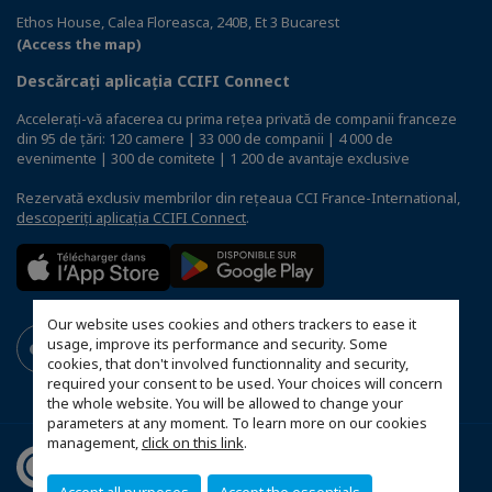
Ethos House, Calea Floreasca, 240B, Et 3 Bucarest
(Access the map)
Descărcați aplicația CCIFI Connect
Accelerați-vă afacerea cu prima rețea privată de companii franceze
din 95 de țări: 120 camere | 33 000 de companii | 4 000 de
evenimente | 300 de comitete | 1 200 de avantaje exclusive
Rezervată exclusiv membrilor din rețeaua CCI France-International,
descoperiți aplicația CCIFI Connect
.
Our website uses cookies and others trackers to ease it
usage, improve its performance and security. Some
cookies, that don't involved functionnality and security,
required your consent to be used. Your choices will concern
the whole website. You will be allowed to change your
parameters at any moment. To learn more on our cookies
management,
click on this link
.