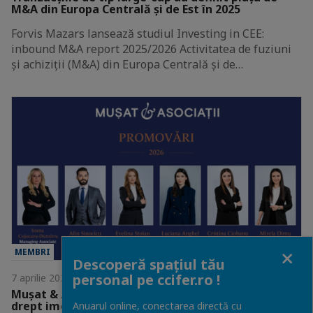
M&A din Europa Centrală și de Est în 2025
Forvis Mazars lansează studiul Investing in CEE:
inbound M&A report 2025/2026 Activitatea de fuziuni
și achiziții (M&A) din Europa Centrală și de…
Close
MEMBRI
Descoperă spațiul tău
personal pe ccifer.ro !
7 aprilie 2026
Mușat & Asociații promovează șase avocați în ariile
drept imobiliar, proprietate intelectuală, litigii &
Anuarul online, conectarea directă cu