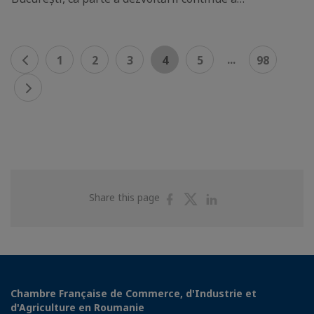
...
1
2
3
4
5
98
Share
Share
Share
Share this page
on
on
on
Facebook
Twitter
Linkedin
Chambre Française de Commerce, d'Industrie et
d'Agriculture en Roumanie