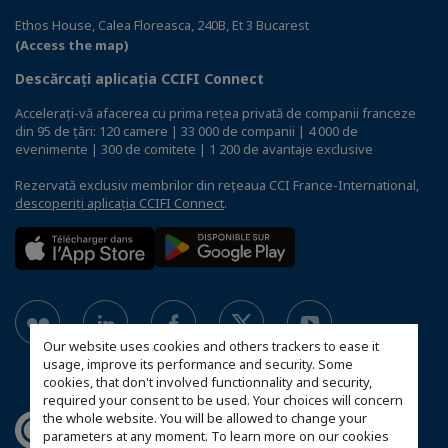
Ethos House, Calea Floreasca, 240B, Et 3 Bucarest
(Access the map)
Descărcați aplicația CCIFI Connect
Accelerați-vă afacerea cu prima rețea privată de companii franceze
din 95 de țări: 120 camere | 33 000 de companii | 4 000 de
evenimente | 300 de comitete | 1 200 de avantaje exclusive
Rezervată exclusiv membrilor din rețeaua CCI France-International,
descoperiți aplicația CCIFI Connect
.
Our website uses cookies and others trackers to ease it
usage, improve its performance and security. Some
cookies, that don't involved functionnality and security,
required your consent to be used. Your choices will concern
the whole website. You will be allowed to change your
parameters at any moment. To learn more on our cookies