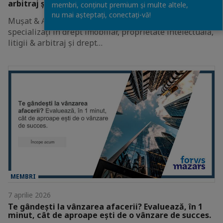
arbitraj și drept penal
membri, conținut premium și multe altele,
nu mai așteptați, conectaţi-vă!
Mușat & Asociații anunță promovarea a șase avocați
specializați în drept imobiliar, proprietate intelectuală,
litigii & arbitraj și drept…
MEMBRI
7 aprilie 2026
Te gândești la vânzarea afacerii? Evaluează, în 1
minut, cât de aproape ești de o vânzare de succes.