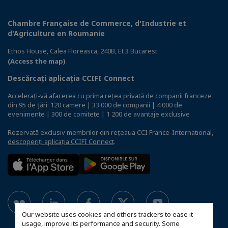
Chambre Française de Commerce, d'Industrie et
d'Agriculture en Roumanie
Ethos House, Calea Floreasca, 240B, Et 3 Bucarest
(Access the map)
Descărcați aplicația CCIFI Connect
Accelerați-vă afacerea cu prima rețea privată de companii franceze
din 95 de țări: 120 camere | 33 000 de companii | 4 000 de
evenimente | 300 de comitete | 1 200 de avantaje exclusive
Rezervată exclusiv membrilor din rețeaua CCI France-International,
descoperiți aplicația CCIFI Connect
.
Our website uses cookies and others trackers to ease it
usage, improve its performance and security. Some