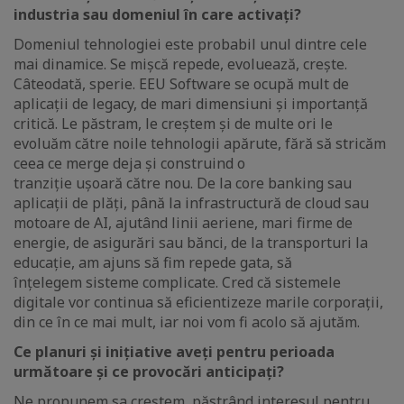
industria sau domeniul în care activați?
Domeniul tehnologiei este probabil unul dintre cele
mai dinamice. Se mișcă repede, evoluează, crește.
Câteodată, sperie. EEU Software se ocupă mult de
aplicații de legacy, de mari dimensiuni și importanță
critică. Le păstram, le creștem și de multe ori le
evoluăm către noile tehnologii apărute, fără să stricăm
ceea ce merge deja și construind o
tranziție ușoară către nou. De la core banking sau
aplicații de plăți, până la infrastructură de cloud sau
motoare de AI, ajutând linii aeriene, mari firme de
energie, de asigurări sau bănci, de la transporturi la
educație, am ajuns să fim repede gata, să
înțelegem sisteme complicate. Cred că sistemele
digitale vor continua să eficientizeze marile corporații,
din ce în ce mai mult, iar noi vom fi acolo să ajutăm.
Ce planuri și inițiative aveți pentru perioada
următoare și ce provocări anticipați?
Ne propunem sa creștem, păstrând interesul pentru