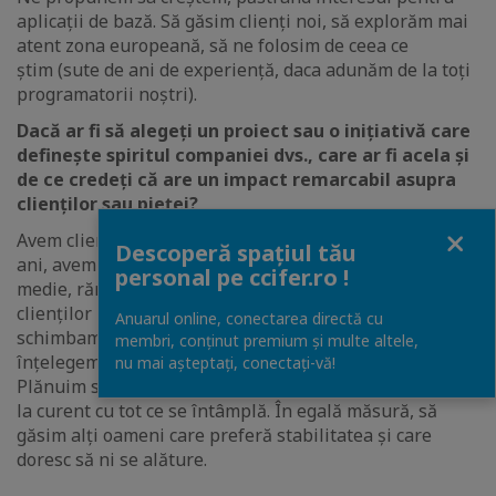
aplicații de bază. Să găsim clienți noi, să explorăm mai
atent zona europeană, să ne folosim de ceea ce
știm (sute de ani de experiență, daca adunăm de la toți
programatorii noștri).
Dacă ar fi să alegeți un proiect sau o inițiativă care
definește spiritul companiei dvs., care ar fi acela și
de ce credeți că are un impact remarcabil asupra
clienților sau pieței?
Close
Avem clienți cu care ne-am început relația acum 24 de
Descoperă spațiul tău
ani, avem programatori care sunt de 26 de ani la noi (în
personal pe ccifer.ro !
medie, rămân cu noi mai mult de 10 ani). Conducerea
clienților noștri se schimbă, de obicei, mai des decât ne
Anuarul online, conectarea directă cu
schimbam noi, așa că, de multe ori ajungem să le
membri, conținut premium și multe altele,
înțelegem nevoile înainte să fie nevoie să le exprime.
nu mai așteptați, conectaţi-vă!
Plănuim să ne păstrăm echipa, așa cum e acum, mereu
la curent cu tot ce se întâmplă. În egală măsură, să
găsim alți oameni care preferă stabilitatea și care
doresc să ni se alăture.