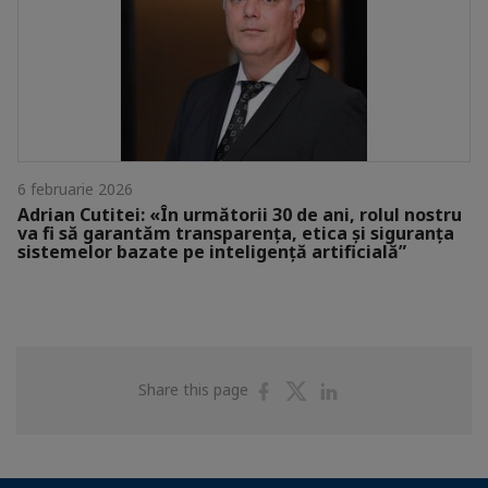
6 februarie 2026
Adrian Cutitei: «În următorii 30 de ani, rolul nostru
va fi să garantăm transparența, etica și siguranța
sistemelor bazate pe inteligență artificială”
Share
Share
Share
Share this page
on
on
on
Facebook
Twitter
Linkedin