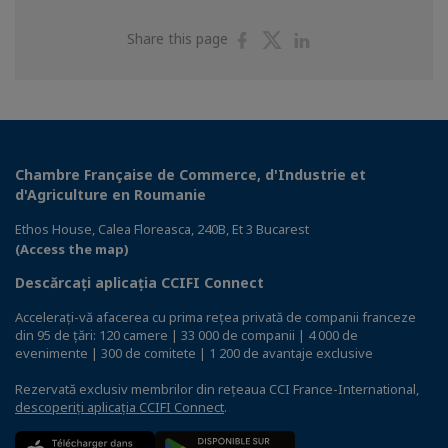
Share
Share
Share
Share this page
on
on
on
Facebook
Twitter
Linkedin
Chambre Française de Commerce, d'Industrie et
d'Agriculture en Roumanie
Ethos House, Calea Floreasca, 240B, Et 3 Bucarest
(Access the map)
Descărcați aplicația CCIFI Connect
Accelerați-vă afacerea cu prima rețea privată de companii franceze
din 95 de țări: 120 camere | 33 000 de companii | 4 000 de
evenimente | 300 de comitete | 1 200 de avantaje exclusive
Rezervată exclusiv membrilor din rețeaua CCI France-International,
descoperiți aplicația CCIFI Connect
.