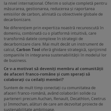
la nivel internațional. Oferim o soluție completă pentru
măsurarea, gestionarea, reducerea și raportarea
emisiilor de carbon, aliniată cu obiectivele globale de
decarbonizare.
Ne diferențiem prin expertiza noastră recunoscută în
domeniu, combinată cu o platformă intuitivă, care
transformă datele complexe în strategii de
decarbonizare clare. Mai mult decât un instrument de
calcul,
Carbon Tool
oferă ghidare strategică, sprijinind
companiile în integrarea sustenabilității în modelul lor
de business.
Ce v-a motivat să deveniți membru al comunității
de afaceri franco-române și cum sperați să
colaborați cu ceilalți membri?
Suntem de mult timp conectați cu comunitatea de
afaceri franco-română, având colaborări solide cu
parteneri precum Auchan, Renault, Decathlon, Ceetrus
și Immochan, alături de care am dezvoltat proiecte de
sustenabilitate ambițioase.