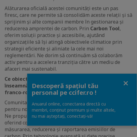
Alăturarea oficială acestei comunități este un pas
firesc, care ne permite să consolidăm aceste relații și să
sprijinim și alte companii membre în gestionarea și
reducerea amprentei de carbon. Prin
Carbon Tool
,
oferim soluții practice și accesibile, ajutând
organizațiile să își atingă obiectivele climatice prin
strategii eficiente și aliniate la cele mai noi
reglementări. Ne dorim să continuăm să colaborăm
activ pentru a accelera tranziția către un mediu de
afaceri mai sustenabil.
Ce obiective, planuri aveți pentru viitor și ce
Close
Descoperă spațiul tău
înseamnă pentru dvs comunitatea de afaceri
personal pe ccifer.ro !
franco-română?
Comunitatea de afaceri franco-română reprezintă
Anuarul online, conectarea directă cu
pentru noi un mediu valoros de colaborare și inovare.
membri, conținut premium și multe altele,
Ne propunem să adaptăm continuu
Carbon Tool
,
nu mai așteptați, conectaţi-vă!
oferind companiilor o soluție simplă și eficientă pentru
măsurarea, reducerea și raportarea emisiilor de
carbon. Prin tehnologie avansată și date precise,