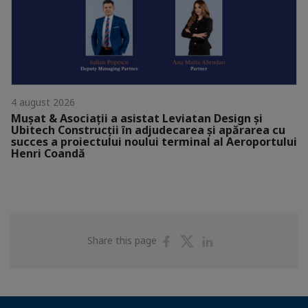
4 august 2026
Mușat & Asociații a asistat Leviatan Design și
Ubitech Construcții în adjudecarea și apărarea cu
succes a proiectului noului terminal al Aeroportului
Henri Coandă
Share
Share
Share
Share this page
on
on
on
Facebook
Twitter
Linkedin