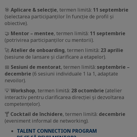
🎯
Aplicare & selecție
, termen limită:
11 septembrie
(selectarea participanților în funcție de profil și
obiective).
🤝
Mentor – mentee
, termen limită:
11 septembrie
(potrivirea participanților cu mentorii).
🚀
Atelier de onboarding
, termen limită:
23 aprilie
(sesiune de lansare și clarificare a etapelor).
📅
Sesiuni de mentorat
, termen limită:
septembrie –
decembrie
(6 sesiuni individuale 1 la 1, adaptate
nevoilor).
💡
Workshop
, termen limită:
28 octombrie
(atelier
interactiv pentru clarificarea direcției și dezvoltarea
competențelor).
🍸
Cocktail de închidere
, termen limită:
decembrie
(eveniment informal de networking).
TALENT CONNECTION PROGRAM