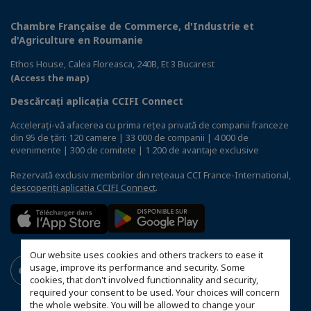
Chambre Française de Commerce, d'Industrie et
d'Agriculture en Roumanie
Ethos House, Calea Floreasca, 240B, Et 3 Bucarest
(Access the map)
Descărcați aplicația CCIFI Connect
Accelerați-vă afacerea cu prima rețea privată de companii franceze
din 95 de țări: 120 camere | 33 000 de companii | 4 000 de
evenimente | 300 de comitete | 1 200 de avantaje exclusive
Rezervată exclusiv membrilor din rețeaua CCI France-International,
descoperiți aplicația CCIFI Connect
.
Our website uses cookies and others trackers to ease it
usage, improve its performance and security. Some
cookies, that don't involved functionnality and security,
required your consent to be used. Your choices will concern
the whole website. You will be allowed to change your