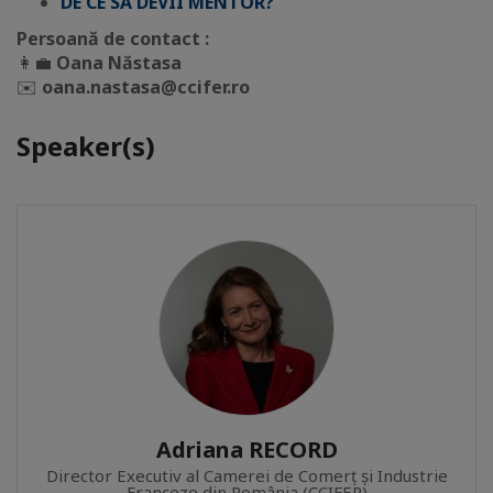
DE CE SĂ DEVII MENTOR?
Persoană de contact :
👩‍💼
Oana Năstasa
✉️
oana.nastasa@ccifer.ro
Speaker(s)
Adriana RECORD
Director Executiv al Camerei de Comerț și Industrie
Franceze din România (CCIFER)